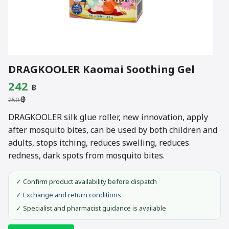
DRAGKOOLER Kaomai Soothing Gel
Original
Current
242
฿
฿
price
price
250
was:
is:
DRAGKOOLER silk glue roller, new innovation, apply
after mosquito bites, can be used by both children and
250 ฿.
242 ฿.
adults, stops itching, reduces swelling, reduces
redness, dark spots from mosquito bites.
✓ Confirm product availability before dispatch
✓ Exchange and return conditions
✓ Specialist and pharmacist guidance is available