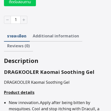
ติดต่อสอบถาม
DRAGKOOLER
Kaomai
Soothing
Gel
รายละเอียด
Additional information
quantity
Reviews (0)
Description
DRAGKOOLER Kaomai Soothing Gel
DRAGKOOLER Kaomai Soothing Gel
Product details
New innovation..Apply after being bitten by
mosquitoes. Cool and stop itching with Dracull, a