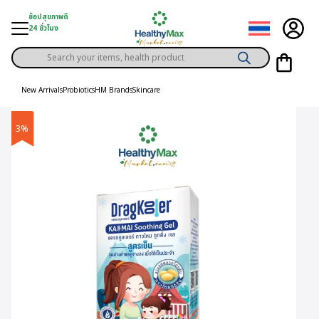
Skip
ช้อปสุขภาพดี
to
24 ชั่วโมง
content
Products
gory
search
New Arrivals
Probiotics
HM Brands
Skincare
h Solution
3%
ds
er Privilege
th Content
ce
y