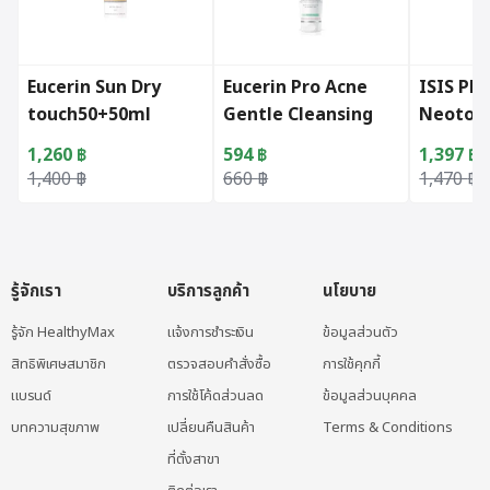
Eucerin Sun Dry
Eucerin Pro Acne
ISIS P
touch50+50ml
Gentle Cleansing
Neoton
Foam(150g.)
(30ml)
1,260
฿
594
฿
1,397
฿
Original price was: 1,400 ฿.
Current price is: 1,260 ฿.
Original price was: 660 ฿.
Current price is: 594 ฿.
Original 
Current p
1,400
฿
660
฿
1,470
฿
รู้จักเรา
บริการลูกค้า
นโยบาย
รู้จัก HealthyMax
แจ้งการชำระเงิน
ข้อมูลส่วนตัว
สิทธิพิเศษสมาชิก
ตรวจสอบคำสั่งซื้อ
การใช้คุกกี้
แบรนด์
การใช้โค้ดส่วนลด
ข้อมูลส่วนบุคคล
บทความสุขภาพ
เปลี่ยนคืนสินค้า
Terms & Conditions
ที่ตั้งสาขา