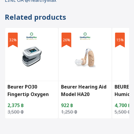
LINE OA @HealthyMax
Related products
32%
26%
15%
Beurer PO30
Beurer Hearing Aid
BEURER 
Fingertip Oxygen
Model HA20
Humidif
Meter
White
2,375
฿
922
฿
4,700
฿
Original price was: 3,500 ฿.
Current price is: 2,375 ฿.
Original price was: 1,250 ฿.
Current price is: 922 ฿.
Original 
Current p
3,500
฿
1,250
฿
5,500
฿