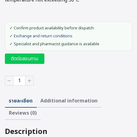
temperature not exceeding 30°c.
✓ Confirm product availability before dispatch
✓ Exchange and return conditions
✓ Specialist and pharmacist guidance is available
ติดต่อสอบถาม
Electric
blanket
model
HD150
รายละเอียด
Additional information
XXL
Nordic
Reviews (0)
quantity
Description