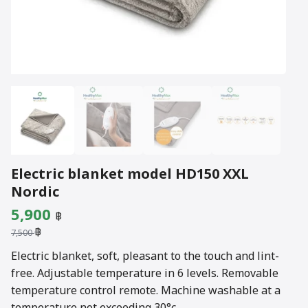
Electric blanket model HD150 XXL
Nordic
Original
Current
5,900
฿
฿
price
price
7,500
was:
is:
Electric blanket, soft, pleasant to the touch and lint-
free. Adjustable temperature in 6 levels. Removable
7,500 ฿.
5,900 ฿.
temperature control remote. Machine washable at a