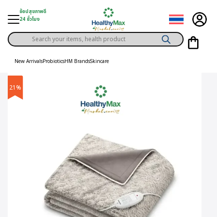
Skip
ช้อปสุขภาพดี
to
24 ชั่วโมง
content
Products
gory
search
New Arrivals
Probiotics
HM Brands
Skincare
h Solution
21%
ds
er Privilege
th Content
ce
y