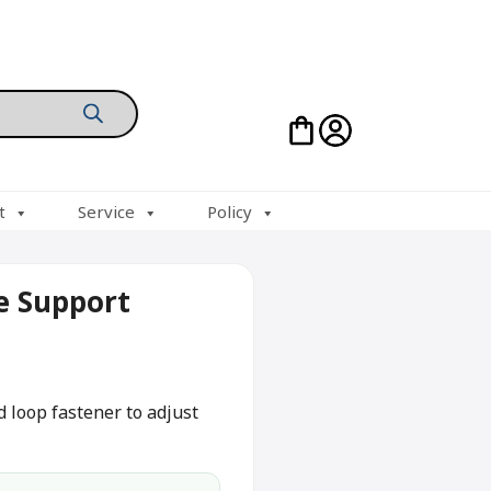
t
Service
Policy
e Support
d loop fastener to adjust