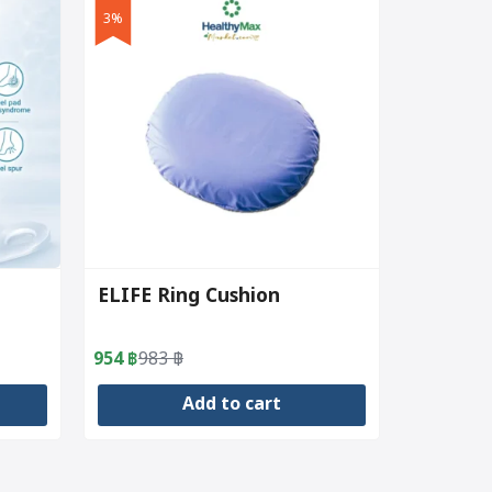
3%
ELIFE Ring Cushion
954
฿
983
฿
Original
Current
price
price
Add to cart
was:
is:
983 ฿.
954 ฿.