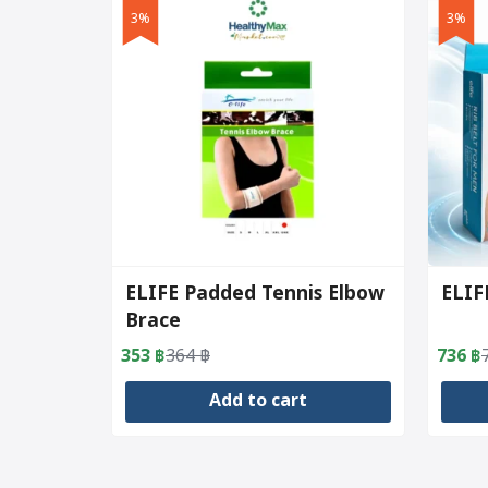
3%
3%
ELIFE Padded Tennis Elbow
ELIF
Brace
353
฿
364
฿
736
฿
Original
Current
Origin
Curre
price
price
price
price
Add to cart
was:
is:
was:
is:
364 ฿.
353 ฿.
759 ฿
736 ฿
This
produc