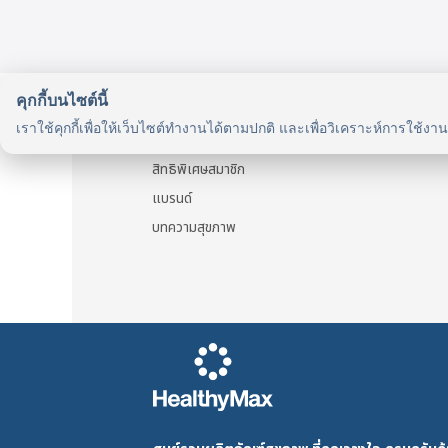
has
multipl
variant
The
คุกกี้บนไซต์นี้
รู้จักเรา
option
เราใช้คุกกี้เพื่อให้เว็บไซต์ทำงานได้ตามปกติ และเพื่อวิเคราะห์การใช้งา
may
รู้จัก HealthyMax
be
สิทธิพิเศษสมาชิก
chosen
แบรนด์
on
บทความสุขภาพ
the
produc
page