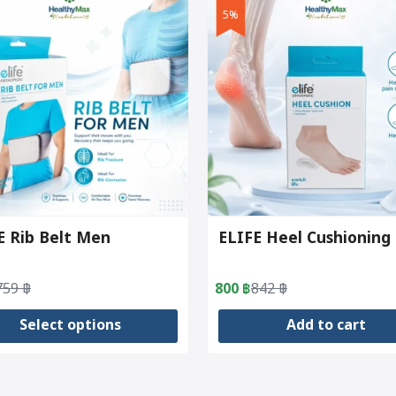
5%
E Rib Belt Men
ELIFE Heel Cushioning
759
฿
800
฿
842
฿
al
nt
Original
Current
price
price
Select options
Add to cart
was:
is:
.
.
842 ฿.
800 ฿.
t