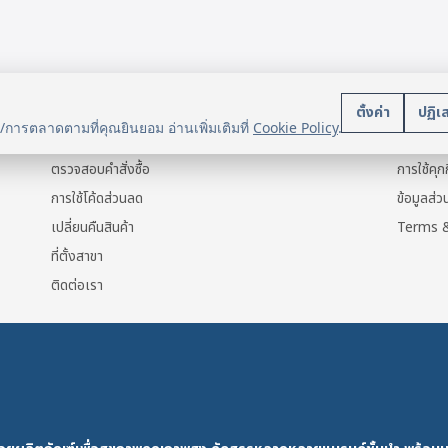
e
s.
บริการลูกค้า
นโยบา
s
ตั้งค่า
ปฏิเ
น/การตลาดตามที่คุณยินยอม อ่านเพิ่มเติมที่
Cookie Policy
.
แจ้งการชำระเงิน
ข้อมูลส่ว
ตรวจสอบคำสั่งซื้อ
การใช้คุกก
การใช้โค้ดส่วนลด
ข้อมูลส่
เปลี่ยนคืนสินค้า
Terms &
ที่ตั้งสาขา
t
ติดต่อเรา