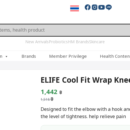
New Arrivals
Probiotics
HM Brands
Skincare
on
Brands
Member Privilege
Health Conten
ELIFE Cool Fit Wrap Kne
Original
Current
1,442
฿
฿
price
price
1,518
was:
is:
Designed to fit the elbow with a hook an
the level of tightness. help relieve pain
1,518 ฿.
1,442 ฿.