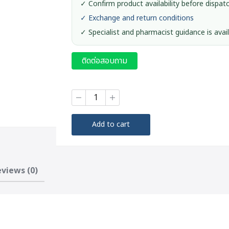
✓ Confirm product availability before dispat
✓ Exchange and return conditions
✓ Specialist and pharmacist guidance is avai
ติดต่อสอบถาม
ELIFE
Cool
Fit
Wrap
Add to cart
Knee
Support
quantity
views (0)