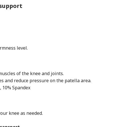
 support
irmness level.
 muscles of the knee and joints.
es and reduce pressure on the patella area.
e, 10% Spandex
 your knee as needed.