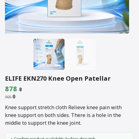
ELIFE EKN270 Knee Open Patellar
Original
Current
878
฿
฿
price
price
905
was:
is:
Knee support stretch cloth Relieve knee pain with
knee support on both sides. There is a hole in the
905 ฿.
878 ฿.
middle to support the knee joint.