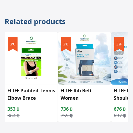
Related products
3%
3%
3%
ELIFE Padded Tennis
ELIFE Rib Belt
ELIFE N
Elbow Brace
Women
Shoulde
353
฿
736
฿
676
฿
Original price was: 364 ฿.
Current price is: 353 ฿.
Original price was: 759 ฿.
Current price is: 736 ฿.
Original 
Current p
364
฿
759
฿
697
฿
This product has multiple varian
This prod