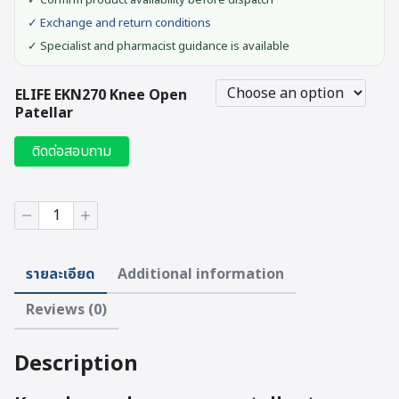
✓ Confirm product availability before dispatch
✓ Exchange and return conditions
✓ Specialist and pharmacist guidance is available
ELIFE EKN270 Knee Open
Patellar
ติดต่อสอบถาม
ELIFE
EKN270
Knee
Open
รายละเอียด
Additional information
Patellar
quantity
Reviews (0)
Description