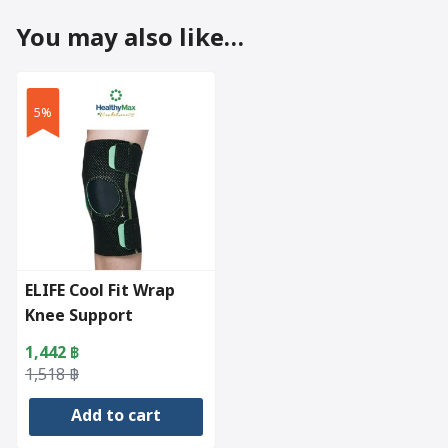
You may also like…
5%
ELIFE Cool Fit Wrap
Knee Support
1,442
฿
Original
Current
1,518
฿
price
price
Add to cart
was:
is:
1,518 ฿.
1,442 ฿.