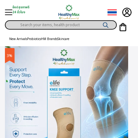
Skip
ช้อปสุขภาพดี
to
24 ชั่วโมง
content
Products
gory
search
New Arrivals
Probiotics
HM Brands
Skincare
h Solution
3%
ds
er Privilege
th Content
ce
y