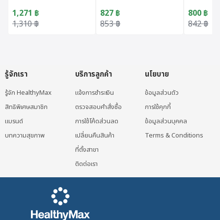
Support
1,271
฿
827
฿
800
฿
Original price was: 1,310 ฿.
Current price is: 1,271 ฿.
Original price was: 853 ฿.
Current price is: 827 ฿.
Original 
Current p
1,310
฿
853
฿
842
฿
This product has multiple variants. The options may be 
This product has multiple varian
รู้จักเรา
บริการลูกค้า
นโยบาย
รู้จัก HealthyMax
แจ้งการชำระเงิน
ข้อมูลส่วนตัว
สิทธิพิเศษสมาชิก
ตรวจสอบคำสั่งซื้อ
การใช้คุกกี้
แบรนด์
การใช้โค้ดส่วนลด
ข้อมูลส่วนบุคคล
บทความสุขภาพ
เปลี่ยนคืนสินค้า
Terms & Conditions
ที่ตั้งสาขา
ติดต่อเรา