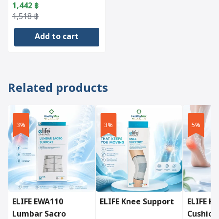
1,442
฿
Original
Current
1,518
฿
price
price
Add to cart
was:
is:
1,518 ฿.
1,442 ฿.
Related products
3%
3%
5%
ELIFE EWA110
ELIFE Knee Support
ELIFE H
Lumbar Sacro
Cushion