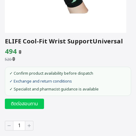
ELIFE Cool-Fit Wrist SupportUniversal
Original
Current
494
฿
฿
price
price
520
was:
is:
✓ Confirm product availability before dispatch
520 ฿.
494 ฿.
✓ Exchange and return conditions
✓ Specialist and pharmacist guidance is available
ติดต่อสอบถาม
ELIFE
Cool-
Fit