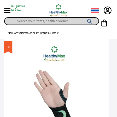
Skip
ช้อปสุขภาพดี
to
24 ชั่วโมง
content
Products
gory
search
New Arrivals
Probiotics
HM Brands
Skincare
h Solution
5%
ds
er Privilege
th Content
ce
y