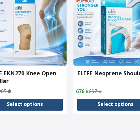
E EKN270 Knee Open
ELIFE Neoprene Shoul
llar
905
฿
676
฿
697
฿
al
nt
Original
Current
price
price
Select options
Select options
was:
is:
.
.
697 ฿.
676 ฿.
This
t
product
has