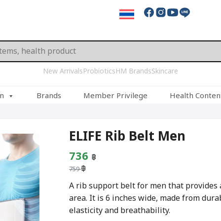
New Arrivals
Probiotics
HM Brands
Skincare
on
Brands
Member Privilege
Health Conten
ELIFE Rib Belt Men
Original
Current
736
฿
฿
price
price
759
was:
is:
A rib support belt for men that provides 
area. It is 6 inches wide, made from dura
759 ฿.
736 ฿.
elasticity and breathability.