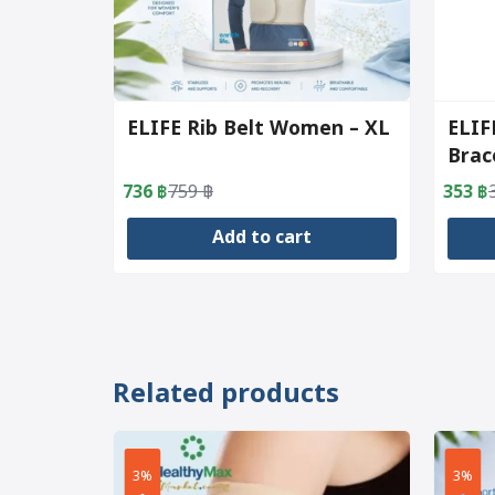
ELIFE Rib Belt Women – XL
ELIF
Brac
736
฿
759
฿
353
฿
Original
Current
Origin
Curre
price
price
price
price
Add to cart
was:
is:
was:
is:
759 ฿.
736 ฿.
364 ฿
353 ฿
Related products
3%
3%