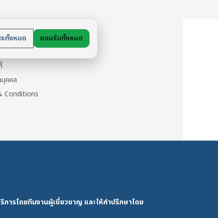
multiple
variants.
The
ย
options
สธทั้งหมด
ยอมรับทั้งหมด
may
นตัว
be
ี้
chosen
วนบุคคล
on
 Conditions
the
product
page
ริการโดยทีมงานผู้เชี่ยวชาญ และให้คำปรึกษาโดย