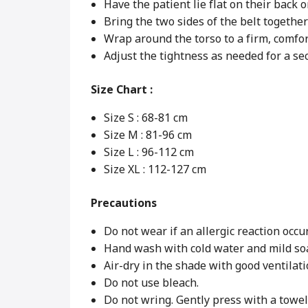
Have the patient lie flat on their back o
Bring the two sides of the belt together 
Wrap around the torso to a firm, comfor
Adjust the tightness as needed for a sec
Size Chart :
Size S : 68-81 cm
Size M : 81-96 cm
Size L : 96-112 cm
Size XL : 112-127 cm
Precautions
Do not wear if an allergic reaction occur
Hand wash with cold water and mild so
Air-dry in the shade with good ventilati
Do not use bleach.
Do not wring. Gently press with a towel