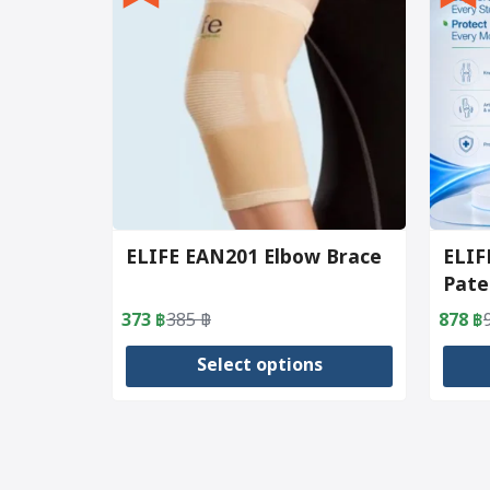
ELIFE EAN201 Elbow Brace
ELIF
Pate
373
฿
385
฿
878
฿
Original
Current
Origin
Curre
price
price
price
price
Select options
was:
is:
was:
is:
385 ฿.
373 ฿.
905 ฿
878 ฿
This
This
product
produc
has
has