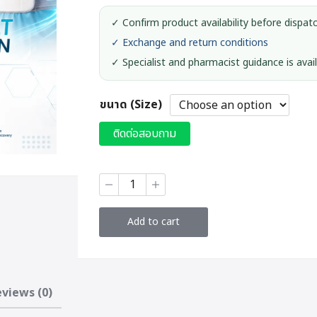
✓ Confirm product availability before dispat
✓ Exchange and return conditions
✓ Specialist and pharmacist guidance is avai
ขนาด (Size)
ติดต่อสอบถาม
ELIFE
Rib
Belt
Men
Add to cart
quantity
views (0)