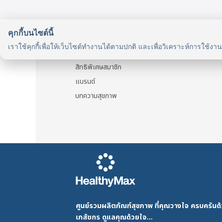
multiple
multipl
variants.
variant
The
The
คุกกี้บนไซต์นี้
รู้จักเรา
options
option
เราใช้คุกกี้เพื่อให้เว็บไซต์ทำงานได้ตามปกติ และเพื่อวิเคราะห์การใช้งา
may
may
รู้จัก HealthyMax
be
be
สิทธิพิเศษสมาชิก
chosen
chosen
แบรนด์
on
on
บทความสุขภาพ
the
the
product
produc
page
page
ศูนย์รวมผลิตภัณฑ์สุขภาพ ที่คุณวางใจ ครบครัน
เภสัชกร ดูแลคุณด้วยใจ...