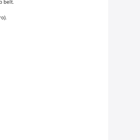
b belt.
o).