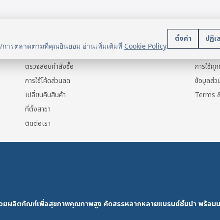
e
multiple
s.
variants.
The
บริการลูกค้า
นโยบา
s
options
ตั้งค่า
ปฏิเ
น/การตลาดตามที่คุณยินยอม อ่านเพิ่มเติมที่
Cookie Policy
.
may
แจ้งการชำระเงิน
ข้อมูลส่ว
be
ตรวจสอบคำสั่งซื้อ
การใช้คุกก
chosen
การใช้โค้ดส่วนลด
ข้อมูลส่
on
เปลี่ยนคืนสินค้า
Terms &
the
ที่ตั้งสาขา
t
product
ติดต่อเรา
page
ด้วยผลิตภัณฑ์เพื่อสุขภาพคุณภาพสูง คัดสรรหลากหลายแบรนด์ชั้นนำ พร้อมบ