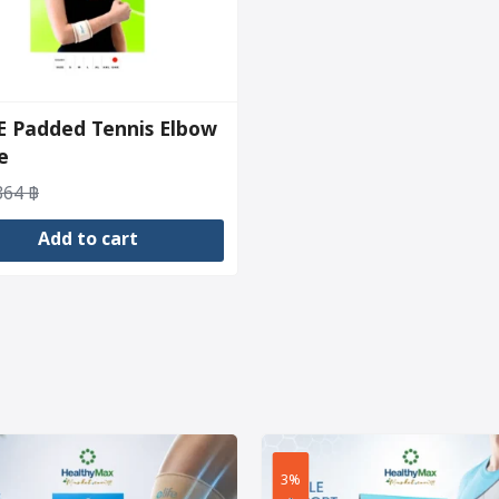
E Padded Tennis Elbow
e
364
฿
al
nt
Add to cart
.
.
3%