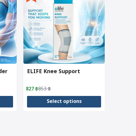
der
ELIFE Knee Support
827
฿
853
฿
Original
Current
price
price
Select options
was:
is:
853 ฿.
827 ฿.
This
product
has