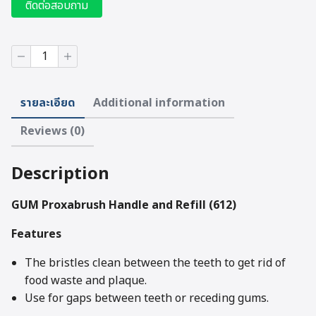
ติดต่อสอบถาม
GUM
Proxabrush
Handle
and
รายละเอียด
Additional information
Refill
(612)
Reviews (0)
quantity
Description
GUM Proxabrush Handle and Refill (612)
Features
The bristles clean between the teeth to get rid of
food waste and plaque.
Use for gaps between teeth or receding gums.