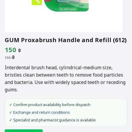
GUM Proxabrush Handle and Refill (612)
Original
Current
150
฿
฿
price
price
155
was:
is:
Interdental brush head, cylindrical-medium size,
bristles clean between teeth to remove food particles
155 ฿.
150 ฿.
and bacteria. Use with widely spaced teeth or receding
gums.
✓ Confirm product availability before dispatch
✓ Exchange and return conditions
✓ Specialist and pharmacist guidance is available