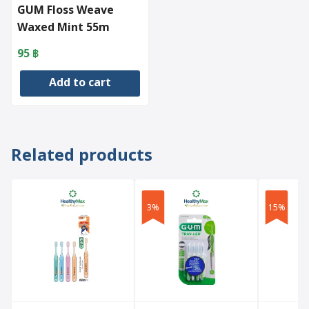
GUM Floss Weave
Waxed Mint 55m
(1855)
95
฿
Add to cart
Related products
3%
15%