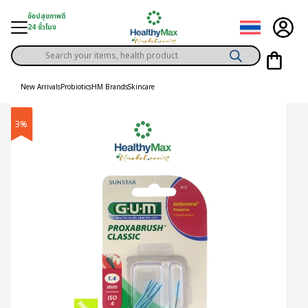
Skip
ช้อปสุขภาพดี
to
24 ชั่วโมง
content
Products
gory
search
New Arrivals
Probiotics
HM Brands
Skincare
h Solution
3%
ds
er Privilege
th Content
ce
y