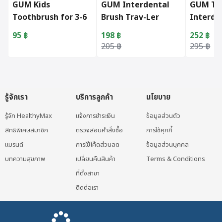
GUM Kids
GUM Interdental
GUM Tra
Toothbrush for 3-6
Brush Trav-Ler
Interde
Years
(1414)
Brushes
95
฿
198
฿
252
฿
#Size 0 
Original price was: 205 ฿.
Current price is: 198 ฿.
Original 
Current p
205
฿
295
฿
รู้จักเรา
บริการลูกค้า
นโยบาย
รู้จัก HealthyMax
แจ้งการชำระเงิน
ข้อมูลส่วนตัว
สิทธิพิเศษสมาชิก
ตรวจสอบคำสั่งซื้อ
การใช้คุกกี้
แบรนด์
การใช้โค้ดส่วนลด
ข้อมูลส่วนบุคคล
บทความสุขภาพ
เปลี่ยนคืนสินค้า
Terms & Conditions
ที่ตั้งสาขา
ติดต่อเรา