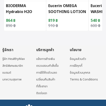
BIODERMA
Eucerin OMEGA
Eucerin
Hydrabio H2O
SOOTHING LOTION
WASHL
250ml.
250 ML (Exclusive
PERFUME
864
฿
819
฿
540
฿
Hospital)
ML (Exc
Original price was: 890 ฿.
Current price is: 864 ฿.
Original price was: 910 ฿.
Current price is: 819 ฿.
Original 
Current p
890
฿
910
฿
600
฿
Hospita
รู้จักเรา
บริการลูกค้า
นโยบาย
รู้จัก HealthyMax
แจ้งการชำระเงิน
ข้อมูลส่วนตัว
สิทธิพิเศษสมาชิก
ตรวจสอบคำสั่งซื้อ
การใช้คุกกี้
แบรนด์
การใช้โค้ดส่วนลด
ข้อมูลส่วนบุคคล
บทความสุขภาพ
เปลี่ยนคืนสินค้า
Terms & Conditions
ที่ตั้งสาขา
ติดต่อเรา