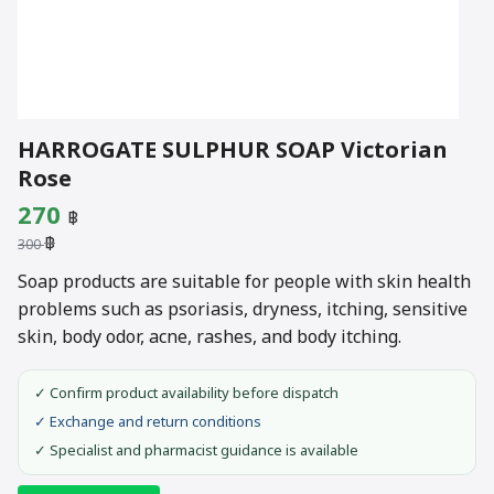
HARROGATE SULPHUR SOAP Victorian
Rose
Original
Current
270
฿
฿
price
price
300
was:
is:
Soap products are suitable for people with skin health
problems such as psoriasis, dryness, itching, sensitive
300 ฿.
270 ฿.
skin, body odor, acne, rashes, and body itching.
✓ Confirm product availability before dispatch
✓ Exchange and return conditions
✓ Specialist and pharmacist guidance is available