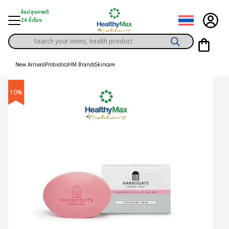
Skip
ช้อปสุขภาพดี
to
24 ชั่วโมง
content
Products
gory
search
New Arrivals
Probiotics
HM Brands
Skincare
h Solution
10%
ds
er Privilege
th Content
ce
y