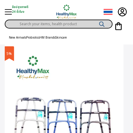
Skip
ช้อปสุขภาพดี
to
24 ชั่วโมง
content
Products
gory
search
New Arrivals
Probiotics
HM Brands
Skincare
h Solution
5%
ds
er Privilege
th Content
ce
y