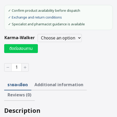
✓ Confirm product availability before dispatch
✓ Exchange and return conditions
✓ Specialist and pharmacist guidance is available
Karma-Walker
ติดต่อสอบถาม
Karma
Walker
(WK-
80)
รายละเอียด
Additional information
quantity
Reviews (0)
Description