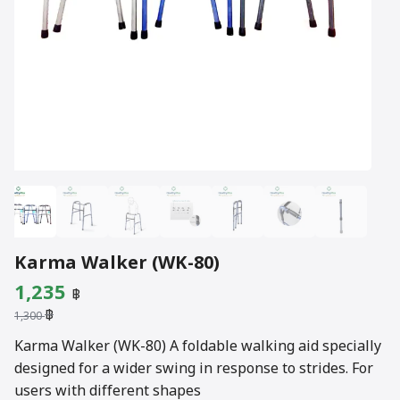
Karma Walker (WK-80)
Original
Current
1,235
฿
฿
price
price
1,300
was:
is:
Karma Walker (WK-80) A foldable walking aid specially
designed for a wider swing in response to strides. For
1,300 ฿.
1,235 ฿.
users with different shapes