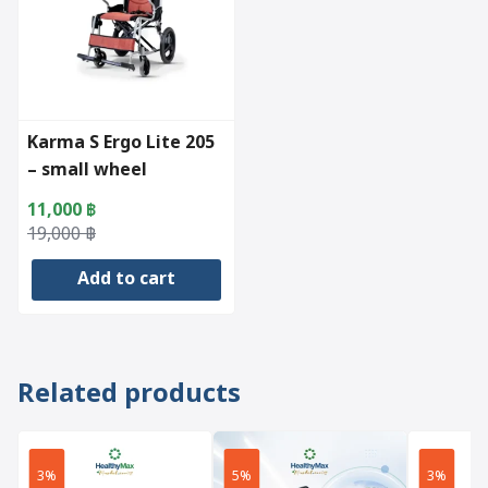
The
options
may
be
chosen
Karma S Ergo Lite 205
on
– small wheel
the
product
11,000
฿
page
Original
Current
19,000
฿
price
price
Add to cart
was:
is:
19,000 ฿.
11,000 ฿.
Related products
3%
5%
3%