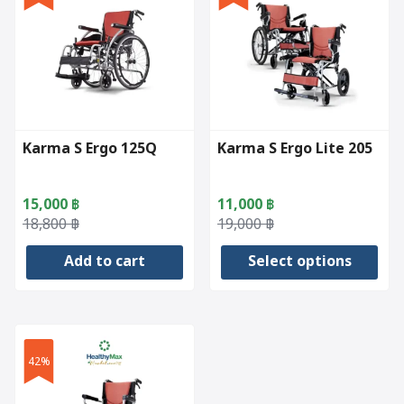
Karma S Ergo 125Q
Karma S Ergo Lite 205
15,000
฿
11,000
฿
Original
Current
Original
Current
18,800
฿
19,000
฿
price
price
price
price
Add to cart
Select options
was:
is:
was:
is:
18,800 ฿.
15,000 ฿.
19,000 ฿.
11,000 ฿.
This
product
has
42%
multiple
variants.