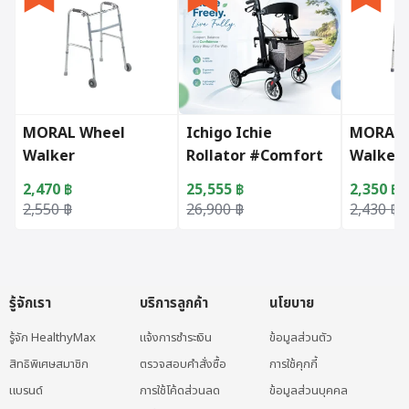
MORAL Wheel
Ichigo Ichie
MORAL 
Walker
Rollator #Comfort
Walker
Walk
2,470
฿
25,555
฿
2,350
฿
Original price was: 2,550 ฿.
Current price is: 2,470 ฿.
Original price was: 26,900 ฿.
Current price is: 25,555 ฿.
Original 
Current p
2,550
฿
26,900
฿
2,430
฿
รู้จักเรา
บริการลูกค้า
นโยบาย
รู้จัก HealthyMax
แจ้งการชำระเงิน
ข้อมูลส่วนตัว
สิทธิพิเศษสมาชิก
ตรวจสอบคำสั่งซื้อ
การใช้คุกกี้
แบรนด์
การใช้โค้ดส่วนลด
ข้อมูลส่วนบุคคล