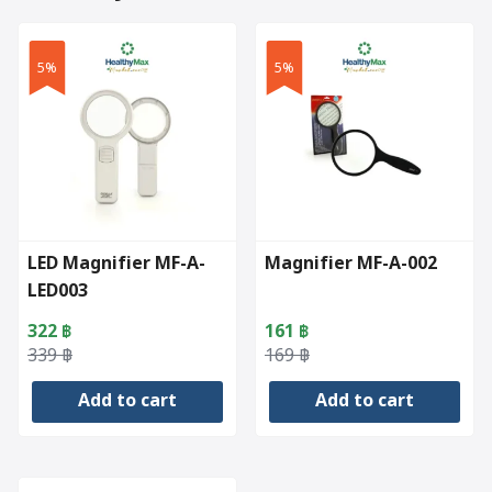
5%
5%
LED Magnifier MF-A-
Magnifier MF-A-002
LED003
322
฿
161
฿
Original
Current
Original
Current
339
฿
169
฿
price
price
price
price
Add to cart
Add to cart
was:
is:
was:
is:
339 ฿.
322 ฿.
169 ฿.
161 ฿.