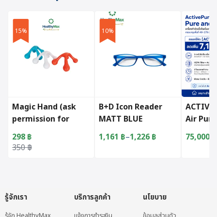
15%
10%
Magic Hand (ask
B+D Icon Reader
ACTIVTE
permission for
MATT BLUE
Air Puri
assorted colors)
and Cle
298
฿
1,161
฿
–
1,226
฿
75,000
฿
Price range: 1,161 ฿ through 1,2
[ACT719
Original price was: 350 ฿.
Current price is: 298 ฿.
350
฿
This product has multiple varian
รู้จักเรา
บริการลูกค้า
นโยบาย
รู้จัก HealthyMax
แจ้งการชำระเงิน
ข้อมูลส่วนตัว