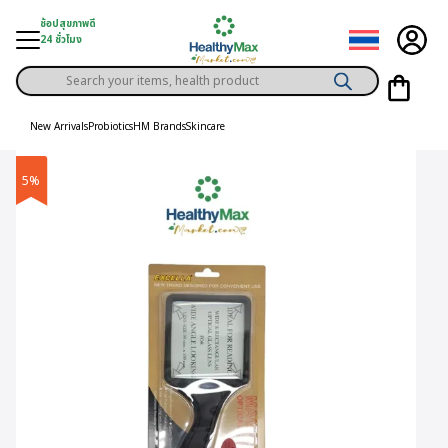
Skip
ช้อปสุขภาพดี
to
24 ชั่วโมง
content
Products
gory
search
New Arrivals
Probiotics
HM Brands
Skincare
h Solution
5%
ds
er Privilege
th Content
ce
y