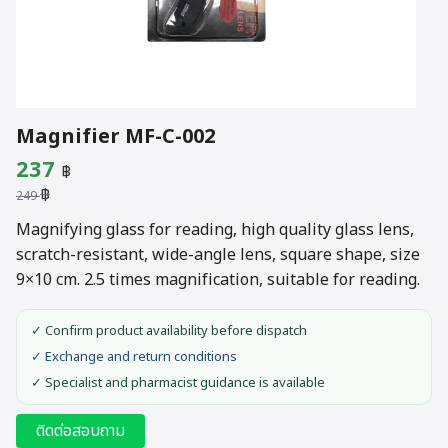
Magnifier MF-C-002
Original
Current
237
฿
฿
price
price
249
was:
is:
Magnifying glass for reading, high quality glass lens,
scratch-resistant, wide-angle lens, square shape, size
249 ฿.
237 ฿.
9×10 cm. 2.5 times magnification, suitable for reading.
✓ Confirm product availability before dispatch
✓ Exchange and return conditions
✓ Specialist and pharmacist guidance is available
ติดต่อสอบถาม