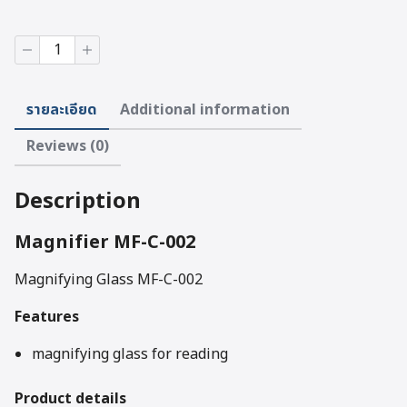
Magnifier
MF-
C-
002
รายละเอียด
Additional information
quantity
Reviews (0)
Description
Magnifier MF-C-002
Magnifying Glass MF-C-002
Features
magnifying glass for reading
Product details