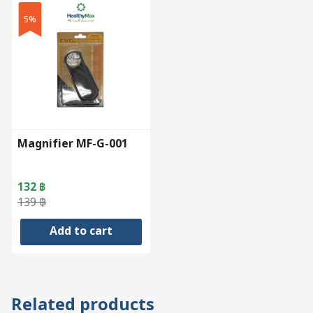
5%
Magnifier MF-G-001
132
฿
Original
Current
139
฿
price
price
Add to cart
was:
is:
139 ฿.
132 ฿.
Related products