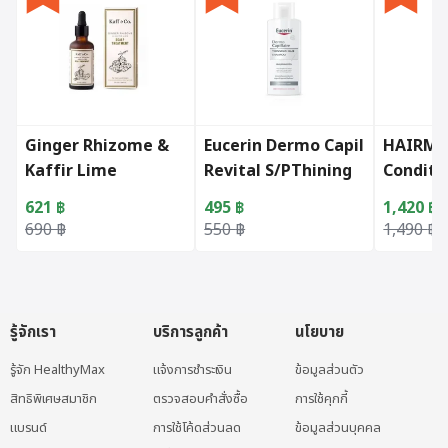
Ginger Rhizome &
Eucerin Dermo Capil
HAIRMAX
Kaffir Lime
Revital S/PThining
Condito
Treatment (50ml.)
Hair(M&W)
621
฿
495
฿
1,420
฿
Original price was: 690 ฿.
Current price is: 621 ฿.
Original price was: 550 ฿.
Current price is: 495 ฿.
Original 
Current p
690
฿
550
฿
1,490
฿
รู้จักเรา
บริการลูกค้า
นโยบาย
รู้จัก HealthyMax
แจ้งการชำระเงิน
ข้อมูลส่วนตัว
สิทธิพิเศษสมาชิก
ตรวจสอบคำสั่งซื้อ
การใช้คุกกี้
แบรนด์
การใช้โค้ดส่วนลด
ข้อมูลส่วนบุคคล