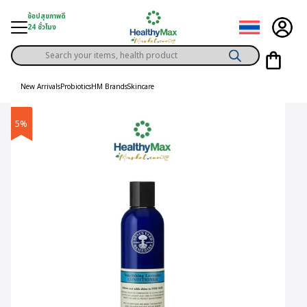
Skip
ช้อปสุขภาพดี
to
24 ชั่วโมง
content
Products
gory
search
New Arrivals
Probiotics
HM Brands
Skincare
h Solution
5%
ds
er Privilege
th Content
ce
y