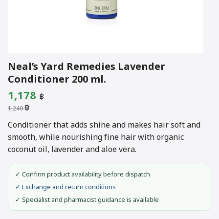
Neal’s Yard Remedies Lavender
Conditioner 200 ml.
Original
Current
1,178
฿
฿
price
price
1,240
was:
is:
Conditioner that adds shine and makes hair soft and
smooth, while nourishing fine hair with organic
1,240 ฿.
1,178 ฿.
coconut oil, lavender and aloe vera.
✓ Confirm product availability before dispatch
✓ Exchange and return conditions
✓ Specialist and pharmacist guidance is available