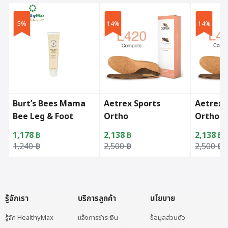
5%
14%
14%
Burt’s Bees Mama
Aetrex Sports
Aetrex 
Bee Leg & Foot
Ortho
Ortho
Cream (100ml.)
Posted/Neutral
Cupped
1,178
฿
2,138
฿
2,138
฿
Women
Women
Original price was: 1,240 ฿.
Current price is: 1,178 ฿.
Original price was: 2,500 ฿.
Current price is: 2,138 ฿.
Original 
Current p
1,240
฿
2,500
฿
2,500
฿
This product has multiple varian
This prod
รู้จักเรา
บริการลูกค้า
นโยบาย
รู้จัก HealthyMax
แจ้งการชำระเงิน
ข้อมูลส่วนตัว