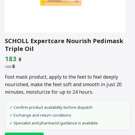
SCHOLL Expertcare Nourish Pedimask
Triple Oil
Original
Current
183
฿
฿
price
price
189
was:
is:
Foot mask product, apply to the feet to feel deeply
nourished, make the feet soft and smooth in just 20
189 ฿.
183 ฿.
minutes, moisturize for up to 24 hours.
✓ Confirm product availability before dispatch
✓ Exchange and return conditions
✓ Specialist and pharmacist guidance is available