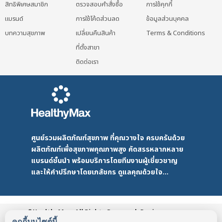
สิทธิพิเศษสมาชิก
ตรวจสอบคำสั่งซื้อ
การใช้คุกกี้
แบรนด์
การใช้โค้ดส่วนลด
ข้อมูลส่วนบุคคล
บทความสุขภาพ
เปลี่ยนคืนสินค้า
Terms & Conditions
ที่ตั้งสาขา
ติดต่อเรา
ศูนย์รวมผลิตภัณฑ์สุขภาพ ที่คุณวางใจ ครบครันด้วย
ผลิตภัณฑ์เพื่อสุขภาพคุณภาพสูง คัดสรรหลากหลาย
แบรนด์ชั้นนำ พร้อมบริการโดยทีมงานผู้เชี่ยวชาญ
และให้คำปรึกษาโดยเภสัชกร ดูแลคุณด้วยใจ...
©HealthyMax. All Rights Reserved. Design
by DMD
HealthyMax
PDPA
คุกกี้บนไซต์นี้