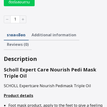
ติดต่อสอบถาม
SCHOLL
Expertcare
Nourish
Pedimask
รายละเอียด
Additional information
Triple
Oil
Reviews (0)
quantity
Description
Scholl Expert Care Nourish Pedi Mask
Triple Oil
SCHOLL Expertcare Nourish Pedimask Triple Oil
Product details
Foot mask product, apply to the feet to give a feeling