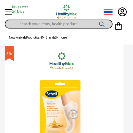
Skip
ช้อปสุขภาพดี
to
24 ชั่วโมง
content
Products
gory
search
New Arrivals
Probiotics
HM Brands
Skincare
h Solution
3%
ds
er Privilege
th Content
ce
y