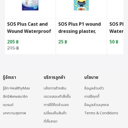
SOS Plus Cast and
SOS Plus P1 wound
SOS Plu
Wound Waterproof
dressing plaster,
Waterp
Protector
Minion pattern
plaster
205
฿
25
฿
50
฿
Original price was: 215 ฿.
Current price is: 205 ฿.
215
฿
รู้จักเรา
บริการลูกค้า
นโยบาย
รู้จัก HealthyMax
แจ้งการชำระเงิน
ข้อมูลส่วนตัว
สิทธิพิเศษสมาชิก
ตรวจสอบคำสั่งซื้อ
การใช้คุกกี้
แบรนด์
การใช้โค้ดส่วนลด
ข้อมูลส่วนบุคคล
บทความสุขภาพ
เปลี่ยนคืนสินค้า
Terms & Conditions
ที่ตั้งสาขา