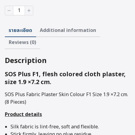
SOS
Plus
F1
พลาส
รายละเอียด
Additional information
เตอร์
ผ้า
Reviews (0)
สี
เนื้อ
quantity
Description
SOS Plus F1, flesh colored cloth plaster,
size 1.9 ×7.2 cm.
SOS Plus Fabric Plaster Skin Colour F1 Size 1.9 ×7.2 cm.
(8 Pieces)
Product details
Silk fabric is lint-free, soft and flexible.
Stick firmly, leaving no glue residue.