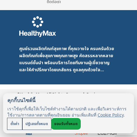
ติดต่อเรา
ศูนย์รวมผลิตภัณฑ์สุขภาพ ที่คุณวางใจ ครบครันด้วย
ผลิตภัณฑ์เพื่อสุขภาพคุณภาพสูง คัดสรรหลากหลาย
แบรนด์ชั้นนำ พร้อมบริการโดยทีมงานผู้เชี่ยวชาญ
และให้คำปรึกษาโดยเภสัชกร ดูแลคุณด้วยใจ...
©HealthyMax. All Rights Reserved. Design
by DMD
HealthyMax
PDPA
คุกกี้บนไซต์นี้
เราใช้คุกกี้เพื่อให้เว็บไซต์ทำงานได้ตามปกติ และเพื่อวิเคราะห์การ
ใช้งาน/การตลาดตามที่คุณยินยอม อ่านเพิ่มเติมที่
Cookie Policy
.
ตั้งค่า
ปฏิเสธทั้งหมด
ยอมรับทั้งหมด