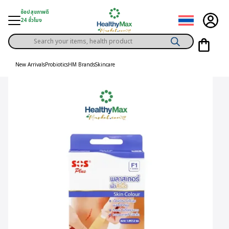
Skip
ช้อปสุขภาพดี
to
24 ชั่วโมง
content
Products
gory
search
New Arrivals
Probiotics
HM Brands
Skincare
h Solution
ds
er Privilege
th Content
ce
y