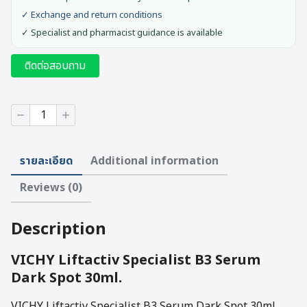
✓ Exchange and return conditions
✓ Specialist and pharmacist guidance is available
ติดต่อสอบถาม
VICHY
Liftactiv
Specialist
B3
รายละเอียด
Additional information
Serum
Dark
Reviews (0)
Spot
30ml.
quantity
Description
VICHY Liftactiv Specialist B3 Serum
Dark Spot 30ml.
VICHY Liftactiv Specialist B3 Serum Dark Spot 30ml.