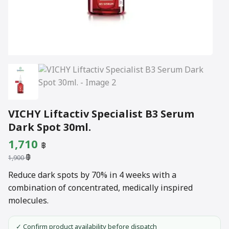
VICHY Liftactiv Specialist B3 Serum
Dark Spot 30ml.
Original
Current
1,710
฿
฿
price
price
1,900
was:
is:
Reduce dark spots by 70% in 4 weeks with a
combination of concentrated, medically inspired
1,900 ฿.
1,710 ฿.
molecules.
✓ Confirm product availability before dispatch