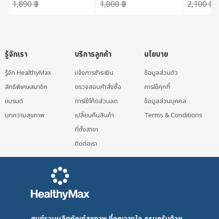
Original price was: 1,890 ฿.
Current price is: 1,701 ฿.
Original price was: 1,000 ฿.
Current price is: 900 ฿.
Original 
Current p
1,890
฿
1,000
฿
2,100
฿
รู้จักเรา
บริการลูกค้า
นโยบาย
รู้จัก HealthyMax
แจ้งการชำระเงิน
ข้อมูลส่วนตัว
สิทธิพิเศษสมาชิก
ตรวจสอบคำสั่งซื้อ
การใช้คุกกี้
แบรนด์
การใช้โค้ดส่วนลด
ข้อมูลส่วนบุคคล
บทความสุขภาพ
เปลี่ยนคืนสินค้า
Terms & Conditions
ที่ตั้งสาขา
ติดต่อเรา
ศูนย์รวมผลิตภัณฑ์สุขภาพ ที่คุณวางใจ ครบครันด้วย