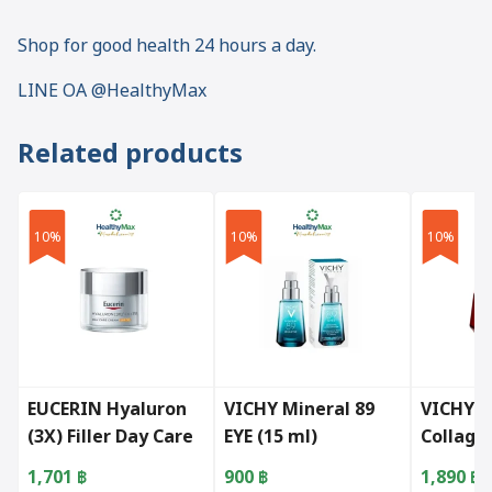
Shop for good health 24 hours a day.
LINE OA @HealthyMax
Related products
10%
10%
10%
EUCERIN Hyaluron
VICHY Mineral 89
VICHY L
(3X) Filler Day Care
EYE (15 ml)
Collagen
Cream SPF30 50 ml
16 Crea
1,701
฿
900
฿
1,890
฿