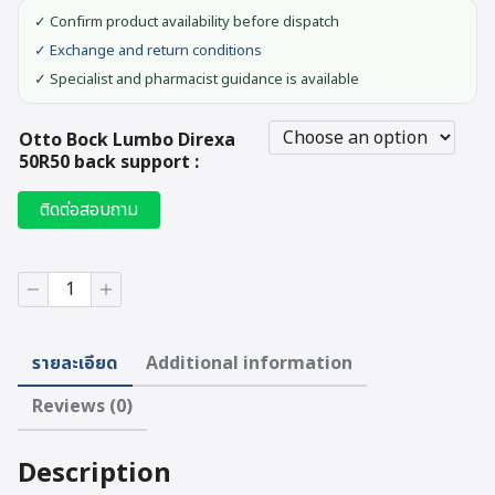
was:
is:
✓ Confirm product availability before dispatch
6,380 ฿.
6,061 ฿.
✓ Exchange and return conditions
✓ Specialist and pharmacist guidance is available
Otto Bock Lumbo Direxa
50R50 back support :
ติดต่อสอบถาม
Otto
Bock
Lumbo
Direxa
รายละเอียด
Additional information
50R50
back
Reviews (0)
support
quantity
Description