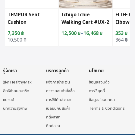
TEMPUR Seat
Ichigo Ichie
ELIFE P
Cushion
Walking Cart #UX-2
Elbow B
7,350
฿
12,500
฿
–
16,468
฿
353
฿
Price range: 12,500 ฿ through 16
Original price was: 10,500 ฿.
Current price is: 7,350 ฿.
Original 
Current p
10,500
฿
364
฿
This product has multiple varian
รู้จักเรา
บริการลูกค้า
นโยบาย
รู้จัก HealthyMax
แจ้งการชำระเงิน
ข้อมูลส่วนตัว
สิทธิพิเศษสมาชิก
ตรวจสอบคำสั่งซื้อ
การใช้คุกกี้
แบรนด์
การใช้โค้ดส่วนลด
ข้อมูลส่วนบุคคล
บทความสุขภาพ
เปลี่ยนคืนสินค้า
Terms & Conditions
ที่ตั้งสาขา
ติดต่อเรา