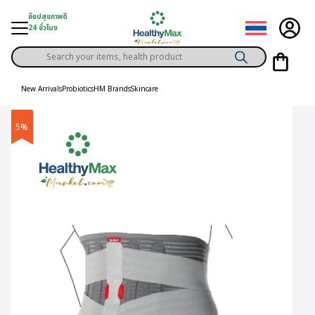
Skip
ช้อปสุขภาพดี
to
24 ชั่วโมง
content
Products
gory
search
New Arrivals
Probiotics
HM Brands
Skincare
h Solution
5%
ds
er Privilege
th Content
ce
y