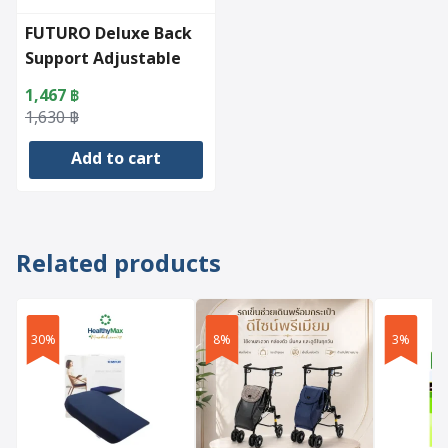
FUTURO Deluxe Back
Support Adjustable
1,467
฿
Original
Current
1,630
฿
price
price
Add to cart
was:
is:
1,630 ฿.
1,467 ฿.
Related products
30%
8%
3%