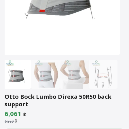
Otto Bock Lumbo Direxa 50R50 back
support
Original
Current
6,061
฿
฿
price
price
6,380