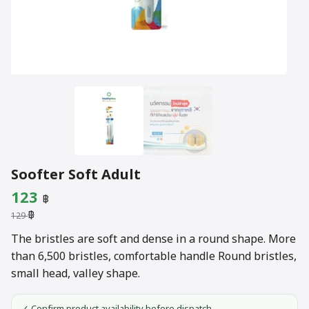
Soofter Soft Adult
Original
Current
123
฿
฿
price
price
129
was:
is:
The bristles are soft and dense in a round shape. More
than 6,500 bristles, comfortable handle Round bristles,
129 ฿.
123 ฿.
small head, valley shape.