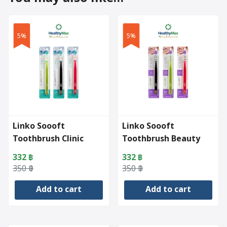
5%
5%
Linko Soooft
Linko Soooft
Toothbrush Clinic
Toothbrush Beauty
332
฿
332
฿
Original
Current
Original
Current
350
฿
350
฿
price
price
price
price
Add to cart
Add to cart
was:
is:
was:
is:
350 ฿.
332 ฿.
350 ฿.
332 ฿.