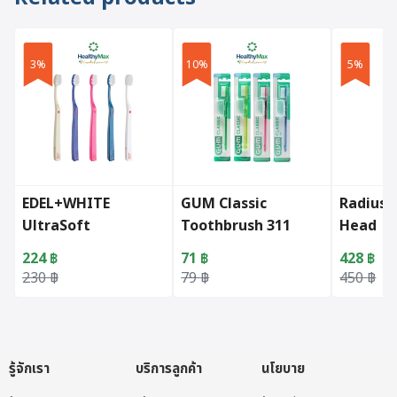
3%
10%
5%
EDEL+WHITE
GUM Classic
Radius 
UltraSoft
Toothbrush 311
Head
Flosserbrush
(assorted colors)
Replace
224
฿
71
฿
428
฿
(assorted colors)
2 Pack)
Original price was: 230 ฿.
Current price is: 224 ฿.
Original price was: 79 ฿.
Current price is: 71 ฿.
Original 
Current p
230
฿
79
฿
450
฿
รู้จักเรา
บริการลูกค้า
นโยบาย