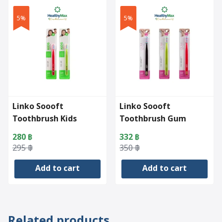
5%
5%
Linko Soooft
Linko Soooft
Toothbrush Kids
Toothbrush Gum
280
฿
332
฿
Original
Current
Original
Current
295
฿
350
฿
price
price
price
price
Add to cart
Add to cart
was:
is:
was:
is:
295 ฿.
280 ฿.
350 ฿.
332 ฿.
Related products