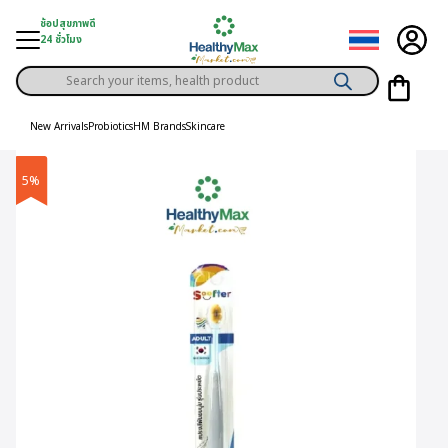
Skip
ช้อปสุขภาพดี
to
24 ชั่วโมง
content
Products
gory
search
New Arrivals
Probiotics
HM Brands
Skincare
h Solution
5%
ds
er Privilege
th Content
ce
y