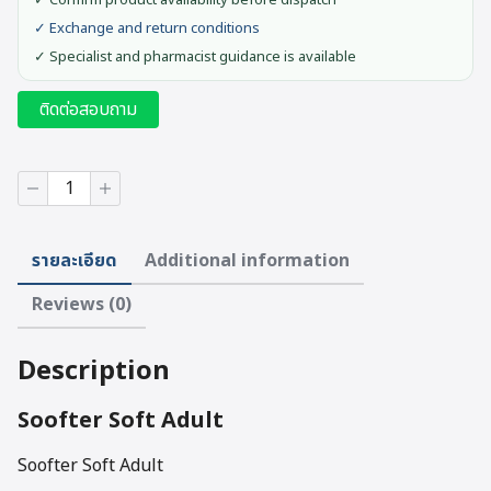
✓ Confirm product availability before dispatch
✓ Exchange and return conditions
✓ Specialist and pharmacist guidance is available
ติดต่อสอบถาม
Soofter
Soft
Adult
quantity
รายละเอียด
Additional information
Reviews (0)
Description
Soofter Soft Adult
Soofter Soft Adult