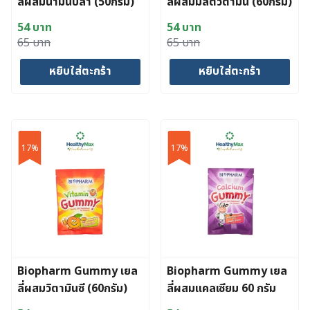
ลี่ผสมน้ำมันปลา (50กรัม)
ลี่ผสมมัลติวิตามิน (60กรัม)
54
บาท
54
บาท
Original
Current
Original
Current
65
บาท
65
บาท
price
price
price
price
หยิบใส่ตะกร้า
หยิบใส่ตะกร้า
was:
is:
was:
is:
65 บาท.
54 บาท.
65 บาท.
54 บาท.
17%
17%
Biopharm Gummy เยล
Biopharm Gummy เยล
ลี่ผสมวิตามินซี (60กรัม)
ลี่ผสมแคลเซียม 60 กรัม