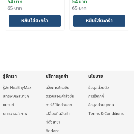
54
บาท
54
บาท
Original
Current
Original
Current
65
บาท
65
บาท
price
price
price
price
หยิบใส่ตะกร้า
หยิบใส่ตะกร้า
was:
is:
was:
is:
65 บาท.
54 บาท.
65 บาท.
54 บาท.
รู้จักเรา
บริการลูกค้า
นโยบาย
รู้จัก HealthyMax
แจ้งการชำระเงิน
ข้อมูลส่วนตัว
สิทธิพิเศษสมาชิก
ตรวจสอบคำสั่งซื้อ
การใช้คุกกี้
แบรนด์
การใช้โค้ดส่วนลด
ข้อมูลส่วนบุคคล
บทความสุขภาพ
เปลี่ยนคืนสินค้า
Terms & Conditions
ที่ตั้งสาขา
ติดต่อเรา