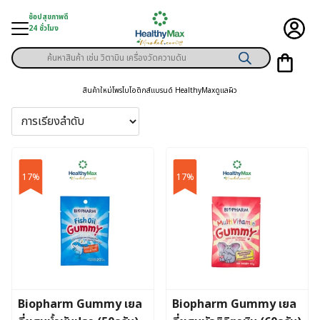
Skip
ช้อปสุขภาพดี
to
24 ชั่วโมง
content
Products
ู่สินค้า
search
สินค้าใหม่
โพรไบโอติกส์
แบรนด์ HealthyMax
ดูแลผิว
า
ุขภาพเฉพาะคุณ
์
17%
17%
พิเศษสมาชิก
ามสุขภาพ
ลูกค้า
าย
Biopharm Gummy เยล
Biopharm Gummy เยล