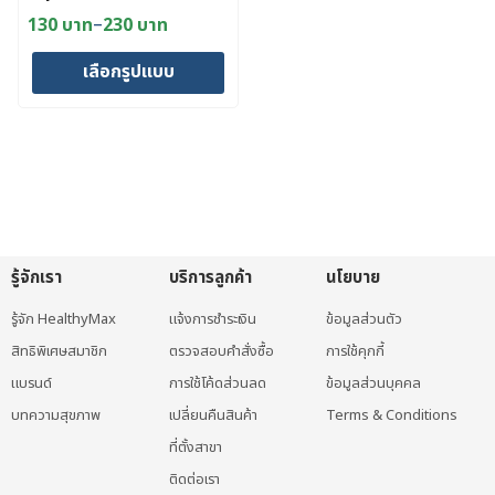
กลิ่นยูคาลิปตัส
–
130
บาท
230
บาท
Price
range:
เลือกรูปแบบ
130 บาท
through
This
230 บาท
product
has
multiple
variants.
The
รู้จักเรา
บริการลูกค้า
นโยบาย
options
may
รู้จัก HealthyMax
แจ้งการชำระเงิน
ข้อมูลส่วนตัว
be
สิทธิพิเศษสมาชิก
ตรวจสอบคำสั่งซื้อ
การใช้คุกกี้
chosen
แบรนด์
การใช้โค้ดส่วนลด
ข้อมูลส่วนบุคคล
on
บทความสุขภาพ
เปลี่ยนคืนสินค้า
Terms & Conditions
the
ที่ตั้งสาขา
product
page
ติดต่อเรา