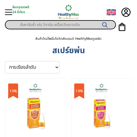
Skip
ช้อปสุขภาพดี
to
24 ชั่วโมง
content
Products
มู่สินค้า
search
สินค้าใหม่
โพรไบโอติกส์
แบรนด์ HealthyMax
ดูแลผิว
า
สเปร์ยพ่น
ุขภาพเฉพาะคุณ
์
พิเศษสมาชิก
19%
19%
ามสุขภาพ
ลูกค้า
าย