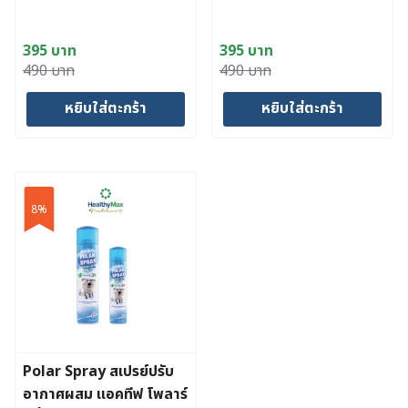
395
บาท
395
บาท
Original
Current
Original
Current
490
บาท
490
บาท
price
price
price
price
หยิบใส่ตะกร้า
หยิบใส่ตะกร้า
was:
is:
was:
is:
490 บาท.
395 บาท.
490 บาท.
395 บาท.
8%
Polar Spray สเปรย์ปรับ
อากาศผสม แอคทีฟ โพลาร์