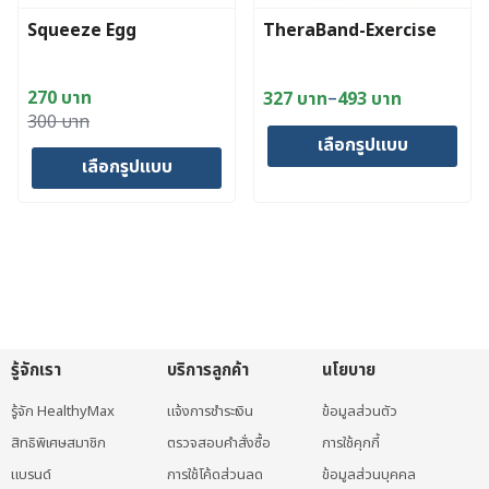
Squeeze Egg
TheraBand-Exercise
–
270
บาท
327
บาท
493
บาท
Price
Original
Current
300
บาท
range:
เลือกรูปแบบ
price
price
327 บาท
เลือกรูปแบบ
was:
is:
through
This
300 บาท.
270 บาท.
493 บาท
This
product
product
has
has
multiple
multiple
variants.
variants.
The
The
options
รู้จักเรา
บริการลูกค้า
นโยบาย
options
may
may
be
รู้จัก HealthyMax
แจ้งการชำระเงิน
ข้อมูลส่วนตัว
be
chosen
สิทธิพิเศษสมาชิก
ตรวจสอบคำสั่งซื้อ
การใช้คุกกี้
chosen
on
แบรนด์
การใช้โค้ดส่วนลด
ข้อมูลส่วนบุคคล
on