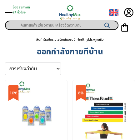
Skip
ช้อปสุขภาพดี
to
24 ชั่วโมง
content
Products
มู่สินค้า
search
สินค้าใหม่
โพรไบโอติกส์
แบรนด์ HealthyMax
ดูแลผิว
า
ออกกำลังกายที่บ้าน
ุขภาพเฉพาะคุณ
์
พิเศษสมาชิก
10%
8%
ามสุขภาพ
ลูกค้า
าย