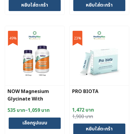
หยิบใส่ตะกร้า
หยิบใส่ตะกร้า
was:
is:
was:
is:
750 บาท.
560 บาท.
2,050 บาท.
1,060 บาท.
49%
23%
NOW Magnesium
PRO BIOTA
Glycinate With
Bioprene
–
1,472
บาท
535
บาท
1,059
บาท
Price
Original
Current
1,900
บาท
range:
เลือกรูปแบบ
price
price
535 บาท
หยิบใส่ตะกร้า
was:
is: