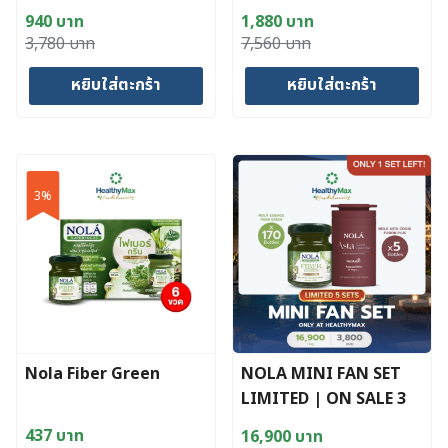
tsx4boxes)
940
บาท
1,880
บาท
Original
Current
Original
Current
3,780
บาท
7,560
บาท
price
price
price
price
หยิบใส่ตะกร้า
หยิบใส่ตะกร้า
was:
is:
was:
is:
3,780 บาท.
940 บาท.
7,560 บาท.
1,880 บาท.
3%
Nola Fiber Green
NOLA MINI FAN SET
LIMITED | ON SALE 3
August 26 13:00 น.
437
บาท
16,900
บาท