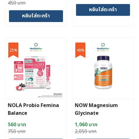
Original
Current
450
บาท
หยิบใส่ตะกร้า
price
price
หยิบใส่ตะกร้า
was:
is:
450 บาท.
437 บาท.
25%
48%
NOLA Probio Femina
NOW Magnesium
Balance
Glycinate
560
บาท
1,060
บาท
Original
Current
Original
Current
750
บาท
2,050
บาท
price
price
price
price