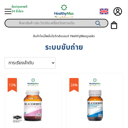
Skip
ช้อปสุขภาพดี
to
24 ชั่วโมง
content
Products
มู่สินค้า
search
สินค้าใหม่
โพรไบโอติกส์
แบรนด์ HealthyMax
ดูแลผิว
า
ระบบขับถ่าย
ุขภาพเฉพาะคุณ
์
พิเศษสมาชิก
13%
26%
ามสุขภาพ
ลูกค้า
าย