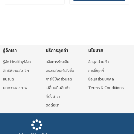
through
This
1,900 บาท.
1,472 บาท.
1,059 บาท
product
has
multiple
variants.
The
options
รู้จักเรา
บริการลูกค้า
นโยบาย
may
be
รู้จัก HealthyMax
แจ้งการชำระเงิน
ข้อมูลส่วนตัว
chosen
สิทธิพิเศษสมาชิก
ตรวจสอบคำสั่งซื้อ
การใช้คุกกี้
on
แบรนด์
การใช้โค้ดส่วนลด
ข้อมูลส่วนบุคคล
the
บทความสุขภาพ
เปลี่ยนคืนสินค้า
Terms & Conditions
product
ที่ตั้งสาขา
page
ติดต่อเรา