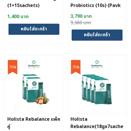
(1×15sachets)
Probiotics (10s) (Pavk
3)
3,790
บาท
1,400
บาท
Original
Current
9,360
บาท
หยิบใส่ตะกร้า
price
price
หยิบใส่ตะกร้า
was:
is:
9,360 บาท.
3,790 บาท.
75%
75%
Holista Rebalance แพ็ค
Holista
คู่
Rebalance(18gx7sache