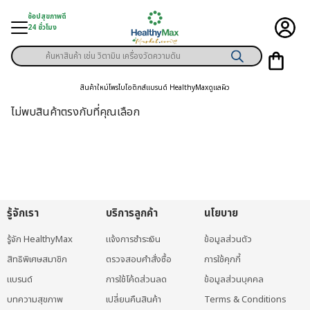
Skip
ช้อปสุขภาพดี
to
24 ชั่วโมง
content
Products
ู่สินค้า
search
สินค้าใหม่
โพรไบโอติกส์
แบรนด์ HealthyMax
ดูแลผิว
า
ไม่พบสินค้าตรงกับที่คุณเลือก
ุขภาพเฉพาะคุณ
์
พิเศษสมาชิก
รู้จักเรา
บริการลูกค้า
นโยบาย
ามสุขภาพ
รู้จัก HealthyMax
แจ้งการชำระเงิน
ข้อมูลส่วนตัว
ลูกค้า
สิทธิพิเศษสมาชิก
ตรวจสอบคำสั่งซื้อ
การใช้คุกกี้
าย
แบรนด์
การใช้โค้ดส่วนลด
ข้อมูลส่วนบุคคล
บทความสุขภาพ
เปลี่ยนคืนสินค้า
Terms & Conditions