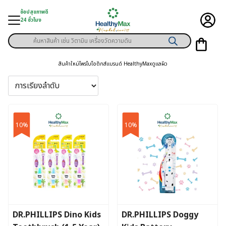
Skip
ช้อปสุขภาพดี
to
24 ชั่วโมง
content
Products
ู่สินค้า
search
สินค้าใหม่
โพรไบโอติกส์
แบรนด์ HealthyMax
ดูแลผิว
า
ุขภาพเฉพาะคุณ
์
10%
10%
พิเศษสมาชิก
ามสุขภาพ
ลูกค้า
าย
DR.PHILLIPS Dino Kids
DR.PHILLIPS Doggy