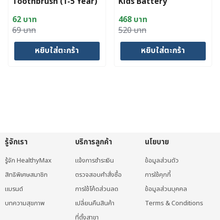
Toothbrush (1-5 Year)
Kids Battery
Toothbrush (3+ Year)
62
บาท
468
บาท
Original
Current
Original
Current
69
บาท
520
บาท
price
price
price
price
หยิบใส่ตะกร้า
หยิบใส่ตะกร้า
was:
is:
was:
is:
69 บาท.
62 บาท.
520 บาท.
468 บาท.
รู้จักเรา
บริการลูกค้า
นโยบาย
รู้จัก HealthyMax
แจ้งการชำระเงิน
ข้อมูลส่วนตัว
สิทธิพิเศษสมาชิก
ตรวจสอบคำสั่งซื้อ
การใช้คุกกี้
แบรนด์
การใช้โค้ดส่วนลด
ข้อมูลส่วนบุคคล
บทความสุขภาพ
เปลี่ยนคืนสินค้า
Terms & Conditions
ที่ตั้งสาขา