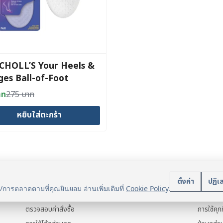
CHOLL’S Your Heels &
es Ball-of-Foot
ions
าท
275
บาท
al
nt
หยิบใส่ตะกร้า
าท.
าท.
บริการลูกค้า
นโยบา
ตั้งค่า
ปฏิเ
น/การตลาดตามที่คุณยินยอม อ่านเพิ่มเติมที่
Cookie Policy
.
แจ้งการชำระเงิน
ข้อมูลส่ว
ตรวจสอบคำสั่งซื้อ
การใช้คุกก