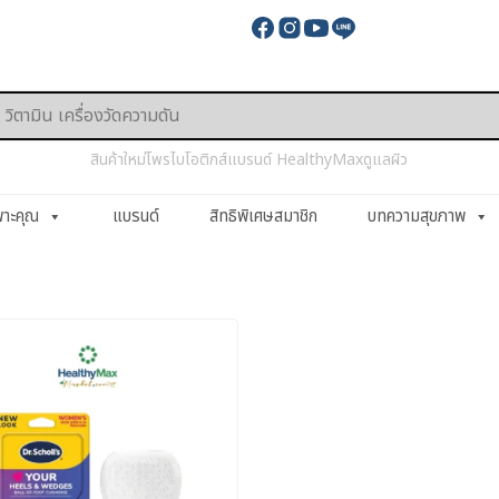
สินค้าใหม่
โพรไบโอติกส์
แบรนด์ HealthyMax
ดูแลผิว
พาะคุณ
แบรนด์
สิทธิพิเศษสมาชิก
บทความสุขภาพ