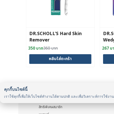
DR.SCHOLL’S Hard Skin
DR.S
Remover
Wedg
Cush
350
บาท
360
บาท
267
บ
Original
Current
Origin
Curre
price
price
price
price
หยิบใส่ตะกร้า
was:
is:
was:
is:
360 บาท.
350 บาท.
275 บ
267 บ
คุกกี้บนไซต์นี้
รู้จักเรา
เราใช้คุกกี้เพื่อให้เว็บไซต์ทำงานได้ตามปกติ และเพื่อวิเคราะห์การใช้งา
รู้จัก HealthyMax
สิทธิพิเศษสมาชิก