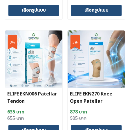
price
price
price
price
เลือกรูปแบบ
เลือกรูปแบบ
was:
is:
was:
is:
754 บาท.
731 บาท.
385 บาท.
373 บาท.
This
This
product
product
has
has
3%
3%
multiple
multiple
variants.
variants.
The
The
options
options
may
may
be
be
chosen
chosen
ELIFE EKN006 Patellar
ELIFE EKN270 Knee
on
on
Tendon
Open Patellar
the
the
product
product
635
บาท
878
บาท
page
page
Original
Current
Original
Current
655
บาท
905
บาท
price
price
price
price