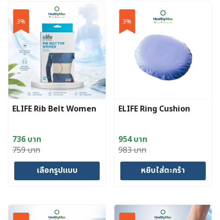
product
has
3%
3%
multiple
variants.
The
options
may
be
chosen
ELIFE Rib Belt Women
ELIFE Ring Cushion
on
the
product
736
บาท
954
บาท
page
Original
Current
Original
Current
759
บาท
983
บาท
price
price
price
price
เลือกรูปแบบ
หยิบใส่ตะกร้า
was:
is:
was:
is:
759 บาท.
736 บาท.
983 บาท.
954 บาท.
This
product
has