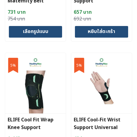
Matemity Belt
Support
731
บาท
657
บาท
Original
Current
Original
Current
754
บาท
692
บาท
price
price
price
price
เลือกรูปแบบ
หยิบใส่ตะกร้า
was:
is:
was:
is:
754 บาท.
731 บาท.
692 บาท.
657 บาท.
This
product
has
5%
5%
multiple
variants.
The
options
may
be
chosen
ELIFE Cool Fit Wrap
ELIFE Cool-Fit Wrist
on
Knee Support
Support Universal
the
product