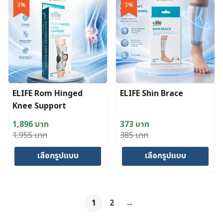
3%
3%
multiple
variants.
The
options
may
be
chosen
ELIFE Rom Hinged
ELIFE Shin Brace
on
Knee Support
the
MKNNP94
product
1,896
บาท
373
บาท
page
Original
Current
Original
Current
1,955
บาท
385
บาท
price
price
price
price
เลือกรูปแบบ
เลือกรูปแบบ
was:
is:
was:
is:
1,955 บาท.
1,896 บาท.
385 บาท.
373 บาท.
This
This
product
product
has
has
1
2
→
multiple
multiple