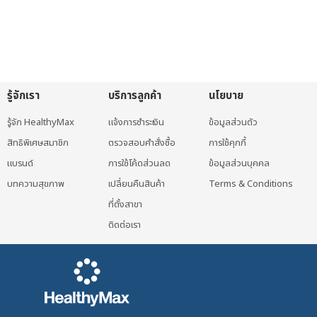
variants.
variants.
The
The
options
options
may
may
be
be
chosen
chosen
รู้จักเรา
บริการลูกค้า
นโยบาย
on
on
รู้จัก HealthyMax
แจ้งการชำระเงิน
ข้อมูลส่วนตัว
the
the
สิทธิพิเศษสมาชิก
ตรวจสอบคำสั่งซื้อ
การใช้คุกกี้
product
product
แบรนด์
page
การใช้โค้ดส่วนลด
page
ข้อมูลส่วนบุคคล
บทความสุขภาพ
เปลี่ยนคืนสินค้า
Terms & Conditions
ที่ตั้งสาขา
ติดต่อเรา