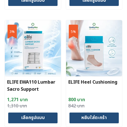
เลือกรูปแบบ
เลือกรูปแบบ
was:
is:
was:
is:
655 บาท.
635 บาท.
905 บาท.
878 บาท.
This
This
product
product
has
has
3%
5%
multiple
multiple
variants.
variants.
The
The
options
options
may
may
be
be
chosen
chosen
ELIFE EWA110 Lumbar
ELIFE Heel Cushioning
on
on
Sacro Support
the
the
product
product
1,271
บาท
800
บาท
page
page
Original
Current
Original
Current
1,310
บาท
842
บาท
price
price
price
price
เลือกรูปแบบ
หยิบใส่ตะกร้า
was:
is:
was:
is:
1,310 บาท.
1,271 บาท.
842 บาท.
800 บาท.