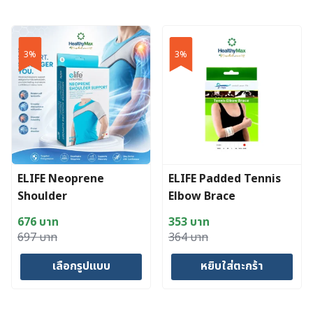
This
product
has
3%
3%
multiple
variants.
The
options
may
be
chosen
ELIFE Neoprene
ELIFE Padded Tennis
on
Shoulder
Elbow Brace
the
product
676
บาท
353
บาท
page
Original
Current
Original
Current
697
บาท
364
บาท
price
price
price
price
เลือกรูปแบบ
หยิบใส่ตะกร้า
was:
is:
was:
is:
697 บาท.
676 บาท.
364 บาท.
353 บาท.
This