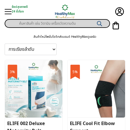
Skip
ช้อปสุขภาพดี
to
24 ชั่วโมง
content
Products
ู่สินค้า
search
สินค้าใหม่
โพรไบโอติกส์
แบรนด์ HealthyMax
ดูแลผิว
า
ุขภาพเฉพาะคุณ
์
3%
5%
พิเศษสมาชิก
ามสุขภาพ
ลูกค้า
าย
ELIFE 002 Deluxe
ELIFE Cool Fit Elbow