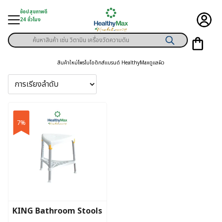
Skip
ช้อปสุขภาพดี
to
24 ชั่วโมง
content
Products
ู่สินค้า
search
สินค้าใหม่
โพรไบโอติกส์
แบรนด์ HealthyMax
ดูแลผิว
า
ุขภาพเฉพาะคุณ
์
7%
พิเศษสมาชิก
ามสุขภาพ
ลูกค้า
าย
KING Bathroom Stools