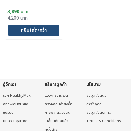
3,890
บาท
Original
Current
4,200
บาท
price
price
หยิบใส่ตะกร้า
was:
is:
4,200 บาท.
3,890 บาท.
รู้จักเรา
บริการลูกค้า
นโยบาย
รู้จัก HealthyMax
แจ้งการชำระเงิน
ข้อมูลส่วนตัว
สิทธิพิเศษสมาชิก
ตรวจสอบคำสั่งซื้อ
การใช้คุกกี้
แบรนด์
การใช้โค้ดส่วนลด
ข้อมูลส่วนบุคคล
บทความสุขภาพ
เปลี่ยนคืนสินค้า
Terms & Conditions
ที่ตั้งสาขา