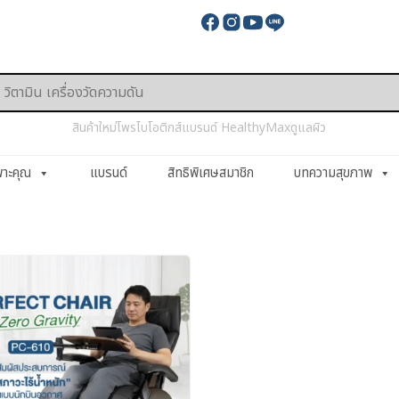
สินค้าใหม่
โพรไบโอติกส์
แบรนด์ HealthyMax
ดูแลผิว
พาะคุณ
แบรนด์
สิทธิพิเศษสมาชิก
บทความสุขภาพ