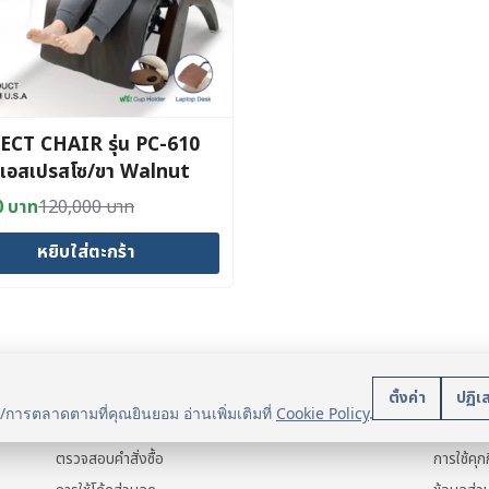
ECT CHAIR รุ่น PC-610
สีเอสเปรสโซ/ขา Walnut
0
บาท
120,000
บาท
al
nt
หยิบใส่ตะกร้า
00 บาท.
0 บาท.
บริการลูกค้า
นโยบา
ตั้งค่า
ปฏิเ
น/การตลาดตามที่คุณยินยอม อ่านเพิ่มเติมที่
Cookie Policy
.
แจ้งการชำระเงิน
ข้อมูลส่ว
ตรวจสอบคำสั่งซื้อ
การใช้คุกก