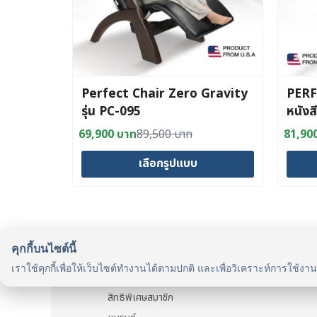
Perfect Chair Zero Gravity
PERF
รุ่น PC-095
หนัง
69,900
บาท
89,500
บาท
81,90
Original
Current
Origin
Curre
price
price
price
price
เลือกรูปแบบ
was:
is:
was:
is:
89,500 บาท.
69,900 บาท.
120,0
81,90
This
product
has
multiple
คุกกี้บนไซต์นี้
รู้จักเรา
variants.
เราใช้คุกกี้เพื่อให้เว็บไซต์ทำงานได้ตามปกติ และเพื่อวิเคราะห์การใช้งา
รู้จัก HealthyMax
The
สิทธิพิเศษสมาชิก
options