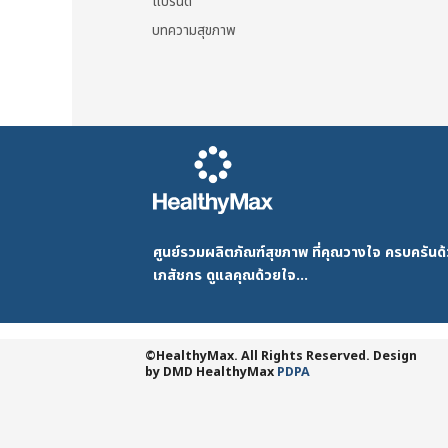
may
แบรนด์
be
บทความสุขภาพ
chosen
on
the
product
page
ศูนย์รวมผลิตภัณฑ์สุขภาพ ที่คุณวางใจ ครบครัน
เภสัชกร ดูแลคุณด้วยใจ...
©HealthyMax. All Rights Reserved. Design
by DMD
HealthyMax
PDPA