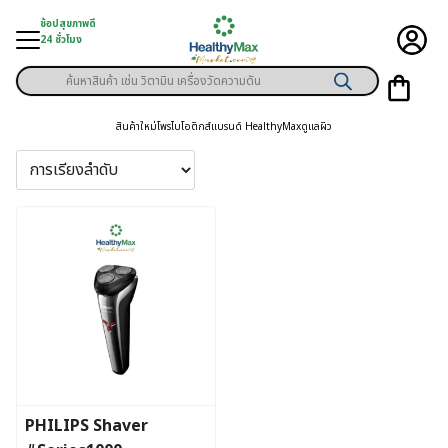
Skip
ช้อปสุขภาพดี
to
24 ชั่วโมง
content
Products
ู่สินค้า
search
สินค้าใหม่
โพรไบโอติกส์
แบรนด์ HealthyMax
ดูแลผิว
า
ุขภาพเฉพาะคุณ
์
พิเศษสมาชิก
ามสุขภาพ
ลูกค้า
าย
PHILIPS Shaver