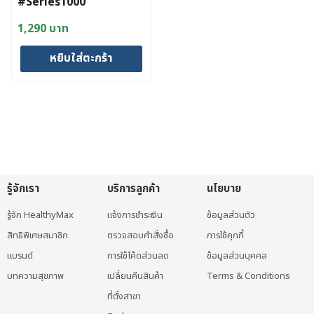
#Series1000
1,290
บาท
หยิบใส่ตะกร้า
รู้จักเรา
บริการลูกค้า
นโยบาย
รู้จัก HealthyMax
แจ้งการชำระเงิน
ข้อมูลส่วนตัว
สิทธิพิเศษสมาชิก
ตรวจสอบคำสั่งซื้อ
การใช้คุกกี้
แบรนด์
การใช้โค้ดส่วนลด
ข้อมูลส่วนบุคคล
บทความสุขภาพ
เปลี่ยนคืนสินค้า
Terms & Conditions
ที่ตั้งสาขา