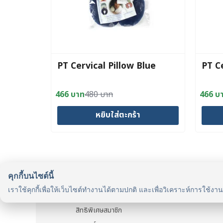
PT Cervical Pillow Blue
PT C
466
บาท
480
บาท
466
บ
Original
Current
Origin
Curre
price
price
price
price
หยิบใส่ตะกร้า
was:
is:
was:
is:
480 บาท.
466 บาท.
480 บ
466 บ
คุกกี้บนไซต์นี้
รู้จักเรา
เราใช้คุกกี้เพื่อให้เว็บไซต์ทำงานได้ตามปกติ และเพื่อวิเคราะห์การใช้งา
รู้จัก HealthyMax
สิทธิพิเศษสมาชิก