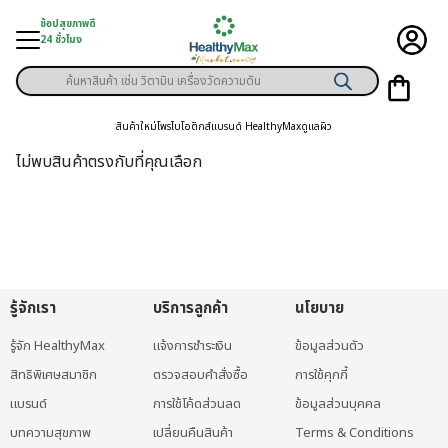
Skip
ช้อปสุขภาพดี
to
24 ชั่วโมง
content
Products
ู่สินค้า
search
สินค้าใหม่
โพรไบโอติกส์
แบรนด์ HealthyMax
ดูแลผิว
า
ไม่พบสินค้าตรงกับที่คุณเลือก
ุขภาพเฉพาะคุณ
์
พิเศษสมาชิก
รู้จักเรา
บริการลูกค้า
นโยบาย
ามสุขภาพ
รู้จัก HealthyMax
แจ้งการชำระเงิน
ข้อมูลส่วนตัว
ลูกค้า
สิทธิพิเศษสมาชิก
ตรวจสอบคำสั่งซื้อ
การใช้คุกกี้
าย
แบรนด์
การใช้โค้ดส่วนลด
ข้อมูลส่วนบุคคล
บทความสุขภาพ
เปลี่ยนคืนสินค้า
Terms & Conditions