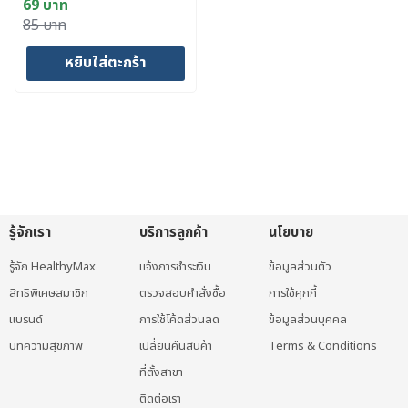
69
บาท
Original
Current
85
บาท
price
price
หยิบใส่ตะกร้า
was:
is:
85 บาท.
69 บาท.
รู้จักเรา
บริการลูกค้า
นโยบาย
รู้จัก HealthyMax
แจ้งการชำระเงิน
ข้อมูลส่วนตัว
สิทธิพิเศษสมาชิก
ตรวจสอบคำสั่งซื้อ
การใช้คุกกี้
แบรนด์
การใช้โค้ดส่วนลด
ข้อมูลส่วนบุคคล
บทความสุขภาพ
เปลี่ยนคืนสินค้า
Terms & Conditions
ที่ตั้งสาขา
ติดต่อเรา