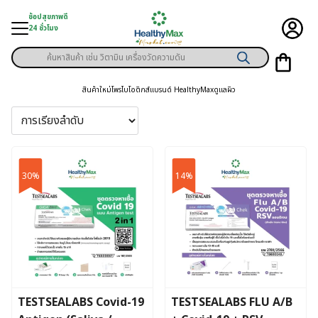
Skip
ช้อปสุขภาพดี
to
24 ชั่วโมง
content
Products
ู่สินค้า
search
สินค้าใหม่
โพรไบโอติกส์
แบรนด์ HealthyMax
ดูแลผิว
า
ุขภาพเฉพาะคุณ
์
30%
14%
พิเศษสมาชิก
ามสุขภาพ
ลูกค้า
าย
TESTSEALABS Covid-19
TESTSEALABS FLU A/B