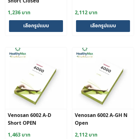
Short Closed
1,236
บาท
2,112
บาท
เลือกรูปแบบ
เลือกรูปแบบ
This
This
product
product
has
has
multiple
multiple
variants.
variants.
The
The
options
options
may
may
be
be
chosen
chosen
Venosan 6002 A-D
Venosan 6002 A-GH N
on
on
Short OPEN
Open
the
the
product
product
1,463
บาท
2,112
บาท