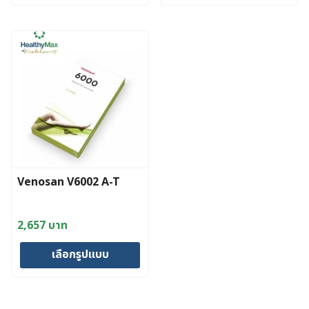
This
This
product
product
has
has
multiple
multiple
variants.
variants.
The
The
options
options
may
may
be
be
chosen
chosen
Venosan V6002 A-T
on
on
the
the
product
product
2,657
บาท
page
page
เลือกรูปแบบ
This
product