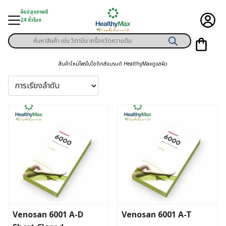
Skip
ช้อปสุขภาพดี
to
24 ชั่วโมง
content
Products
ู่สินค้า
search
สินค้าใหม่
โพรไบโอติกส์
แบรนด์ HealthyMax
ดูแลผิว
า
ุขภาพเฉพาะคุณ
์
พิเศษสมาชิก
ามสุขภาพ
ลูกค้า
าย
Venosan 6001 A-D
Venosan 6001 A-T