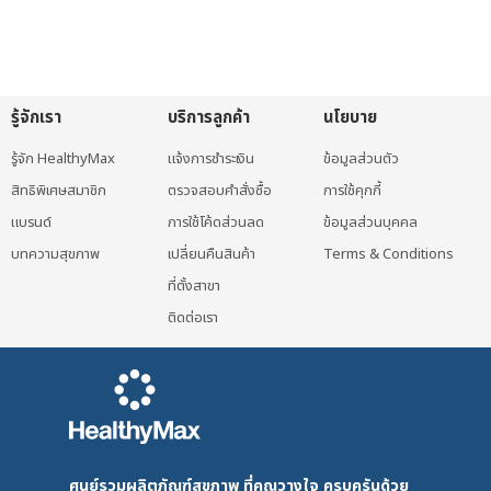
has
multiple
variants.
The
รู้จักเรา
บริการลูกค้า
นโยบาย
options
may
รู้จัก HealthyMax
แจ้งการชำระเงิน
ข้อมูลส่วนตัว
be
สิทธิพิเศษสมาชิก
ตรวจสอบคำสั่งซื้อ
การใช้คุกกี้
chosen
แบรนด์
การใช้โค้ดส่วนลด
ข้อมูลส่วนบุคคล
on
บทความสุขภาพ
เปลี่ยนคืนสินค้า
Terms & Conditions
the
ที่ตั้งสาขา
product
page
ติดต่อเรา
ศูนย์รวมผลิตภัณฑ์สุขภาพ ที่คุณวางใจ ครบครันด้วย