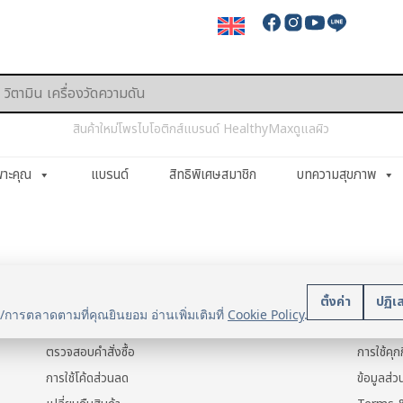
สินค้าใหม่
โพรไบโอติกส์
แบรนด์ HealthyMax
ดูแลผิว
พาะคุณ
แบรนด์
สิทธิพิเศษสมาชิก
บทความสุขภาพ
บริการลูกค้า
นโยบา
ตั้งค่า
ปฏิเ
น/การตลาดตามที่คุณยินยอม อ่านเพิ่มเติมที่
Cookie Policy
.
แจ้งการชำระเงิน
ข้อมูลส่ว
ตรวจสอบคำสั่งซื้อ
การใช้คุกก
การใช้โค้ดส่วนลด
ข้อมูลส่