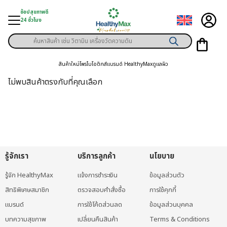
Skip
ช้อปสุขภาพดี
to
24 ชั่วโมง
content
Products
ู่สินค้า
search
สินค้าใหม่
โพรไบโอติกส์
แบรนด์ HealthyMax
ดูแลผิว
า
ไม่พบสินค้าตรงกับที่คุณเลือก
ุขภาพเฉพาะคุณ
์
พิเศษสมาชิก
รู้จักเรา
บริการลูกค้า
นโยบาย
ามสุขภาพ
รู้จัก HealthyMax
แจ้งการชำระเงิน
ข้อมูลส่วนตัว
ลูกค้า
สิทธิพิเศษสมาชิก
ตรวจสอบคำสั่งซื้อ
การใช้คุกกี้
าย
แบรนด์
การใช้โค้ดส่วนลด
ข้อมูลส่วนบุคคล
บทความสุขภาพ
เปลี่ยนคืนสินค้า
Terms & Conditions