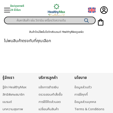
Skip
ช้อปสุขภาพดี
to
24 ชั่วโมง
content
Products
ู่สินค้า
search
สินค้าใหม่
โพรไบโอติกส์
แบรนด์ HealthyMax
ดูแลผิว
า
ไม่พบสินค้าตรงกับที่คุณเลือก
ุขภาพเฉพาะคุณ
์
พิเศษสมาชิก
รู้จักเรา
บริการลูกค้า
นโยบาย
ามสุขภาพ
รู้จัก HealthyMax
แจ้งการชำระเงิน
ข้อมูลส่วนตัว
ลูกค้า
สิทธิพิเศษสมาชิก
ตรวจสอบคำสั่งซื้อ
การใช้คุกกี้
าย
แบรนด์
การใช้โค้ดส่วนลด
ข้อมูลส่วนบุคคล
บทความสุขภาพ
เปลี่ยนคืนสินค้า
Terms & Conditions