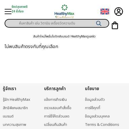
Skip
ช้อปสุขภาพดี
to
24 ชั่วโมง
content
Products
ู่สินค้า
search
สินค้าใหม่
โพรไบโอติกส์
แบรนด์ HealthyMax
ดูแลผิว
า
ไม่พบสินค้าตรงกับที่คุณเลือก
ุขภาพเฉพาะคุณ
์
พิเศษสมาชิก
รู้จักเรา
บริการลูกค้า
นโยบาย
ามสุขภาพ
รู้จัก HealthyMax
แจ้งการชำระเงิน
ข้อมูลส่วนตัว
ลูกค้า
สิทธิพิเศษสมาชิก
ตรวจสอบคำสั่งซื้อ
การใช้คุกกี้
าย
แบรนด์
การใช้โค้ดส่วนลด
ข้อมูลส่วนบุคคล
บทความสุขภาพ
เปลี่ยนคืนสินค้า
Terms & Conditions