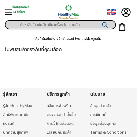
Skip
ช้อปสุขภาพดี
to
24 ชั่วโมง
content
Products
ู่สินค้า
search
สินค้าใหม่
โพรไบโอติกส์
แบรนด์ HealthyMax
ดูแลผิว
า
ไม่พบสินค้าตรงกับที่คุณเลือก
ุขภาพเฉพาะคุณ
์
พิเศษสมาชิก
รู้จักเรา
บริการลูกค้า
นโยบาย
ามสุขภาพ
รู้จัก HealthyMax
แจ้งการชำระเงิน
ข้อมูลส่วนตัว
ลูกค้า
สิทธิพิเศษสมาชิก
ตรวจสอบคำสั่งซื้อ
การใช้คุกกี้
าย
แบรนด์
การใช้โค้ดส่วนลด
ข้อมูลส่วนบุคคล
บทความสุขภาพ
เปลี่ยนคืนสินค้า
Terms & Conditions