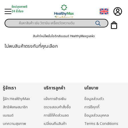
Skip
ช้อปสุขภาพดี
to
24 ชั่วโมง
content
Products
ู่สินค้า
search
สินค้าใหม่
โพรไบโอติกส์
แบรนด์ HealthyMax
ดูแลผิว
า
ไม่พบสินค้าตรงกับที่คุณเลือก
ุขภาพเฉพาะคุณ
์
พิเศษสมาชิก
รู้จักเรา
บริการลูกค้า
นโยบาย
ามสุขภาพ
รู้จัก HealthyMax
แจ้งการชำระเงิน
ข้อมูลส่วนตัว
ลูกค้า
สิทธิพิเศษสมาชิก
ตรวจสอบคำสั่งซื้อ
การใช้คุกกี้
าย
แบรนด์
การใช้โค้ดส่วนลด
ข้อมูลส่วนบุคคล
บทความสุขภาพ
เปลี่ยนคืนสินค้า
Terms & Conditions