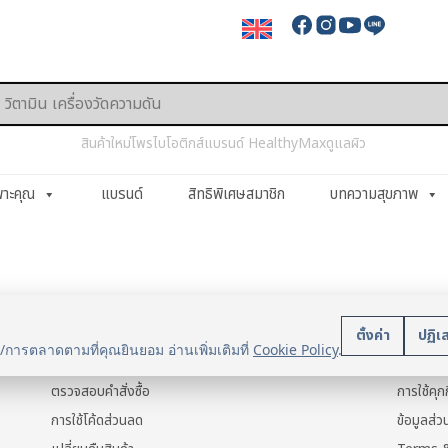
สินค้าใหม่
โพรไบโอติกส์
แบรนด์ HealthyMax
ดูแลผิว
พาะคุณ
แบรนด์
สิทธิพิเศษสมาชิก
บทความสุขภาพ
บริการลูกค้า
นโยบา
ตั้งค่า
ปฏิเ
น/การตลาดตามที่คุณยินยอม อ่านเพิ่มเติมที่
Cookie Policy
.
แจ้งการชำระเงิน
ข้อมูลส่ว
ตรวจสอบคำสั่งซื้อ
การใช้คุกก
การใช้โค้ดส่วนลด
ข้อมูลส่