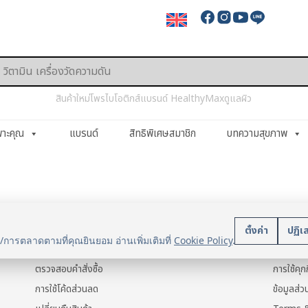
สินค้าใหม่
โพรไบโอติกส์
แบรนด์ HealthyMax
ดูแลผิว
พาะคุณ
แบรนด์
สิทธิพิเศษสมาชิก
บทความสุขภาพ
บริการลูกค้า
นโยบา
ตั้งค่า
ปฏิเ
น/การตลาดตามที่คุณยินยอม อ่านเพิ่มเติมที่
Cookie Policy
.
แจ้งการชำระเงิน
ข้อมูลส่ว
ตรวจสอบคำสั่งซื้อ
การใช้คุกก
การใช้โค้ดส่วนลด
ข้อมูลส่