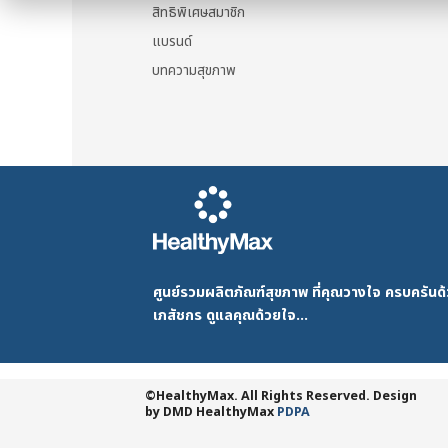
สิทธิพิเศษสมาชิก
option
options
may
may
แบรนด์
be
be
บทความสุขภาพ
chosen
chosen
on
on
the
the
produc
product
page
page
ศูนย์รวมผลิตภัณฑ์สุขภาพ ที่คุณวางใจ ครบครัน
เภสัชกร ดูแลคุณด้วยใจ...
©HealthyMax. All Rights Reserved. Design
by DMD
HealthyMax
PDPA