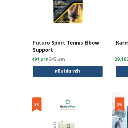
may
be
chosen
on
the
product
Futuro Sport Tennis Elbow
Karm
page
Support
491
บาท
545
บาท
29,10
Original
Current
Origin
Curre
price
price
price
price
หยิบใส่ตะกร้า
was:
is:
was:
is:
545 บาท.
491 บาท.
34,20
29,10
3%
3%