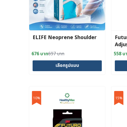
ELIFE Neoprene Shoulder
Futu
Adju
676
บาท
697
บาท
558
บ
Original
Current
Origin
Curre
price
price
price
price
เลือกรูปแบบ
was:
is:
was:
is:
697 บาท.
676 บาท.
620 บ
558 บ
This
product
has
multiple
10%
15%
variants.
The
options