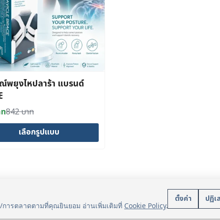
ณ์พยุงไหปลาร้า แบรนด์
E
าท
842
บาท
al
nt
เลือกรูปแบบ
าท.
าท.
t
e
บริการลูกค้า
นโยบา
ตั้งค่า
ปฏิเ
s.
น/การตลาดตามที่คุณยินยอม อ่านเพิ่มเติมที่
Cookie Policy
.
แจ้งการชำระเงิน
ข้อมูลส่ว