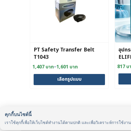
PT Safety Transfer Belt
อุปกร
T1043
ELIF
–
817
บ
1,407
บาท
1,601
บาท
Origin
Curre
Price
price
price
range:
เลือกรูปแบบ
was:
is:
1,407 บาท
842 บ
817 บ
through
This
This
1,601 บาท
produc
product
has
has
multipl
multiple
คุกกี้บนไซต์นี้
รู้จักเรา
variant
variants.
เราใช้คุกกี้เพื่อให้เว็บไซต์ทำงานได้ตามปกติ และเพื่อวิเคราะห์การใช้งา
รู้จัก HealthyMax
The
The