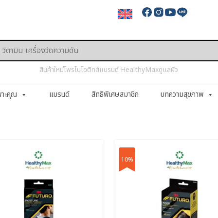
สินค้าใหม่
โพรไบโอติกส์
แบรนด์ HealthyMax
ดูแลผิว
พาะคุณ
แบรนด์
สิทธิพิเศษสมาชิก
บทความสุขภาพ
10%