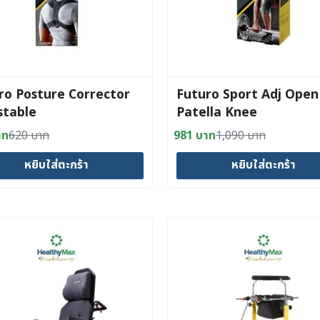
ro Posture Corrector
Futuro Sport Adj Open
stable
Patella Knee
าท
620
บาท
981
บาท
1,090
บาท
al
nt
Original
Current
price
price
หยิบใส่ตะกร้า
หยิบใส่ตะกร้า
was:
is:
าท.
าท.
1,090 บาท.
981 บาท.