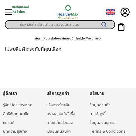
Skip
ช้อปสุขภาพดี
to
24 ชั่วโมง
content
Products
ู่สินค้า
search
สินค้าใหม่
โพรไบโอติกส์
แบรนด์ HealthyMax
ดูแลผิว
า
ไม่พบสินค้าตรงกับที่คุณเลือก
ุขภาพเฉพาะคุณ
์
พิเศษสมาชิก
รู้จักเรา
บริการลูกค้า
นโยบาย
ามสุขภาพ
รู้จัก HealthyMax
แจ้งการชำระเงิน
ข้อมูลส่วนตัว
ลูกค้า
สิทธิพิเศษสมาชิก
ตรวจสอบคำสั่งซื้อ
การใช้คุกกี้
าย
แบรนด์
การใช้โค้ดส่วนลด
ข้อมูลส่วนบุคคล
บทความสุขภาพ
เปลี่ยนคืนสินค้า
Terms & Conditions