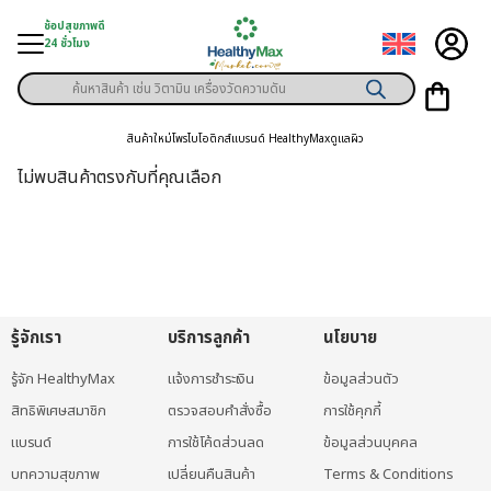
Skip
ช้อปสุขภาพดี
to
24 ชั่วโมง
content
Products
ู่สินค้า
search
สินค้าใหม่
โพรไบโอติกส์
แบรนด์ HealthyMax
ดูแลผิว
า
ไม่พบสินค้าตรงกับที่คุณเลือก
ุขภาพเฉพาะคุณ
์
พิเศษสมาชิก
รู้จักเรา
บริการลูกค้า
นโยบาย
ามสุขภาพ
รู้จัก HealthyMax
แจ้งการชำระเงิน
ข้อมูลส่วนตัว
ลูกค้า
สิทธิพิเศษสมาชิก
ตรวจสอบคำสั่งซื้อ
การใช้คุกกี้
าย
แบรนด์
การใช้โค้ดส่วนลด
ข้อมูลส่วนบุคคล
บทความสุขภาพ
เปลี่ยนคืนสินค้า
Terms & Conditions