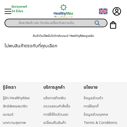
Skip
ช้อปสุขภาพดี
to
24 ชั่วโมง
content
Products
ู่สินค้า
search
สินค้าใหม่
โพรไบโอติกส์
แบรนด์ HealthyMax
ดูแลผิว
า
ไม่พบสินค้าตรงกับที่คุณเลือก
ุขภาพเฉพาะคุณ
์
พิเศษสมาชิก
รู้จักเรา
บริการลูกค้า
นโยบาย
ามสุขภาพ
รู้จัก HealthyMax
แจ้งการชำระเงิน
ข้อมูลส่วนตัว
ลูกค้า
สิทธิพิเศษสมาชิก
ตรวจสอบคำสั่งซื้อ
การใช้คุกกี้
าย
แบรนด์
การใช้โค้ดส่วนลด
ข้อมูลส่วนบุคคล
บทความสุขภาพ
เปลี่ยนคืนสินค้า
Terms & Conditions