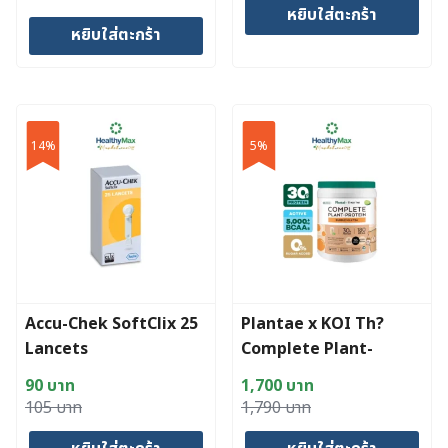
หยิบใส่ตะกร้า
price
price
หยิบใส่ตะกร้า
was:
is:
620 บาท.
476 บาท.
14%
5%
Accu-Chek SoftClix 25
Plantae x KOI Th?
Lancets
Complete Plant-
Protein : Active BCAAs
90
บาท
1,700
บาท
Bubble Milk Tea
Original
Current
Original
Current
105
บาท
1,790
บาท
price
price
price
price