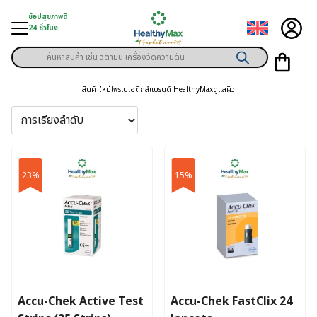
Skip
ช้อปสุขภาพดี
to
24 ชั่วโมง
content
Products
ู่สินค้า
search
สินค้าใหม่
โพรไบโอติกส์
แบรนด์ HealthyMax
ดูแลผิว
า
ุขภาพเฉพาะคุณ
์
23%
15%
พิเศษสมาชิก
ามสุขภาพ
ลูกค้า
าย
Accu-Chek Active Test
Accu-Chek FastClix 24