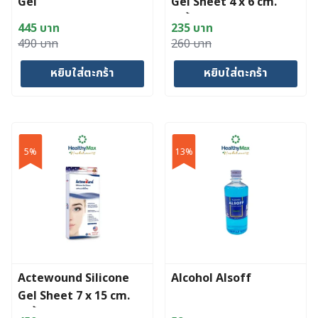
Gel
Gel Sheet 4 x 6 cm.
(2ชิ้น)
445
บาท
235
บาท
Original
Current
Original
Current
490
บาท
260
บาท
price
price
price
price
หยิบใส่ตะกร้า
หยิบใส่ตะกร้า
was:
is:
was:
is:
490 บาท.
445 บาท.
260 บาท.
235 บาท.
5%
13%
Actewound Silicone
Alcohol Alsoff
Gel Sheet 7 x 15 cm.
(1ชิ้น)