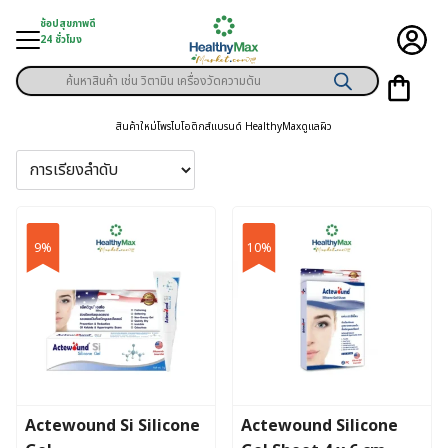
Skip
ช้อปสุขภาพดี
to
24 ชั่วโมง
content
Products
ู่สินค้า
search
สินค้าใหม่
โพรไบโอติกส์
แบรนด์ HealthyMax
ดูแลผิว
า
ุขภาพเฉพาะคุณ
์
9%
10%
พิเศษสมาชิก
ามสุขภาพ
ลูกค้า
าย
Actewound Si Silicone
Actewound Silicone