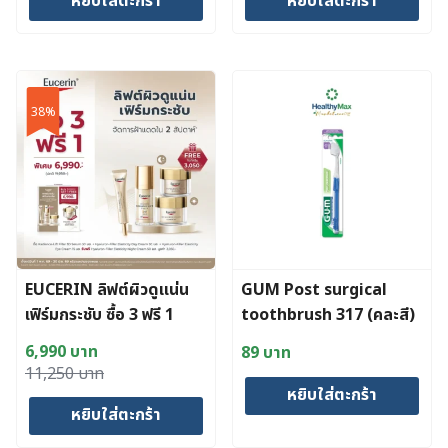
หยิบใส่ตะกร้า
หยิบใส่ตะกร้า
was:
is:
was:
is:
950 บาท.
922 บาท.
495 บาท.
480 บาท.
38%
EUCERIN ลิฟต์ผิวดูแน่น
GUM Post surgical
เฟิร์มกระชับ ซื้อ 3 ฟรี 1
toothbrush 317 (คละสี)
6,990
บาท
89
บาท
Original
Current
11,250
บาท
หยิบใส่ตะกร้า
price
price
หยิบใส่ตะกร้า
was:
is:
11,250 บาท.
6,990 บาท.