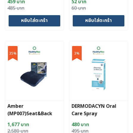
459
บาท
52
บาท
Original
Current
Original
Current
485
บาท
60
บาท
price
price
price
price
หยิบใส่ตะกร้า
หยิบใส่ตะกร้า
was:
is:
was:
is:
485 บาท.
459 บาท.
60 บาท.
52 บาท.
35%
3%
Amber
DERMODACYN Oral
(MP007)Seat&Back
Care Spray
Cushion(48x38x8cm.)
1,677
บาท
480
บาท
เบาะรองนั่งและพิงหลัง
Original
Current
Original
Current
2,580
บาท
495
บาท