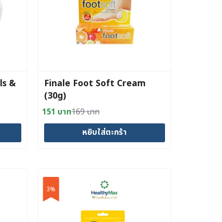
ls &
Finale Foot Soft Cream
(30g)
151
บาท
169
บาท
Original
Current
price
price
หยิบใส่ตะกร้า
was:
is:
169 บาท.
151 บาท.
3%