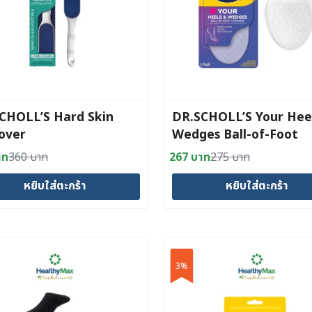
t
CHOLL’S Hard Skin
DR.SCHOLL’S Your Hee
over
Wedges Ball-of-Foot
Cushions
าท
360
บาท
267
บาท
275
บาท
al
nt
Original
Current
price
price
หยิบใส่ตะกร้า
หยิบใส่ตะกร้า
was:
is:
าท.
าท.
275 บาท.
267 บาท.
3%