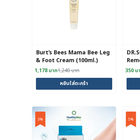
may
may
be
be
chosen
chosen
on
on
the
the
product
produc
Burt’s Bees Mama Bee Leg
DR.S
page
page
& Foot Cream (100ml.)
Rem
1,178
บาท
1,240
บาท
350
บ
Original
Current
Origin
Curre
price
price
price
price
หยิบใส่ตะกร้า
was:
is:
was:
is:
1,240 บาท.
1,178 บาท.
360 บ
350 บ
3%
5%