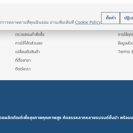
บริการลูกค้า
นโยบา
ตั้งค่า
ปฏิเ
น/การตลาดตามที่คุณยินยอม อ่านเพิ่มเติมที่
Cookie Policy
.
แจ้งการชำระเงิน
ข้อมูลส่ว
ตรวจสอบคำสั่งซื้อ
การใช้คุกก
การใช้โค้ดส่วนลด
ข้อมูลส่
เปลี่ยนคืนสินค้า
Terms &
ที่ตั้งสาขา
ติดต่อเรา
ด้วยผลิตภัณฑ์เพื่อสุขภาพคุณภาพสูง คัดสรรหลากหลายแบรนด์ชั้นนำ พร้อมบ