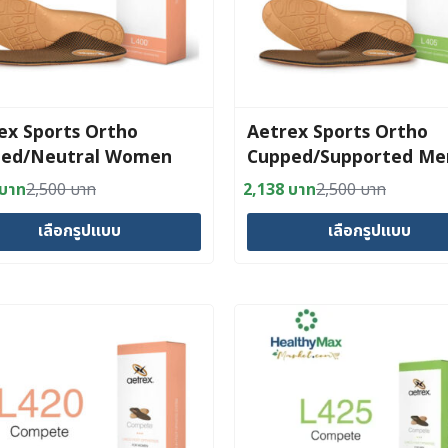
ex Sports Ortho
Aetrex Sports Ortho
ed/Neutral Women
Cupped/Supported Me
บาท
2,500
บาท
2,138
บาท
2,500
บาท
al
nt
Original
Current
price
price
เลือกรูปแบบ
เลือกรูปแบบ
was:
is:
 บาท.
 บาท.
2,500 บาท.
2,138 บาท.
This
t
product
has
e
multiple
s.
variants.
The
s
options