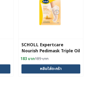
SCHOLL Expertcare
Nourish Pedimask Triple Oil
183
บาท
189
บาท
Original
Current
price
price
หยิบใส่ตะกร้า
was:
is:
189 บาท.
183 บาท.