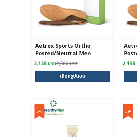
may
may
be
be
chosen
chosen
on
on
the
the
product
produc
Aetrex Sports Ortho
Aetr
page
page
Posted/Neutral Men
Post
2,138
บาท
2,500
บาท
2,138
Original
Current
Origin
Curre
price
price
price
price
เลือกรูปแบบ
was:
is:
was:
is:
2,500 บาท.
2,138 บาท.
2,500
2,138
This
This
product
produc
has
has
multiple
5%
multipl
3%
variants.
variant
The
The
options
option