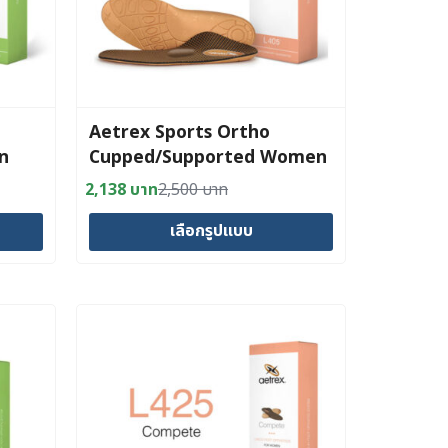
Aetrex Sports Ortho
n
Cupped/Supported Women
2,138
บาท
2,500
บาท
Original
Current
price
price
เลือกรูปแบบ
was:
is:
2,500 บาท.
2,138 บาท.
This
product
has
multiple
variants.
The
options