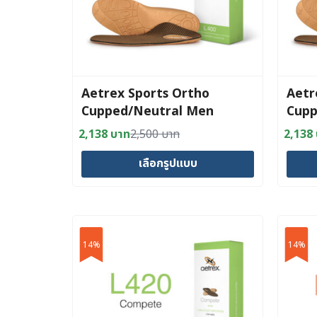
Aetrex Sports Ortho
Aetr
Cupped/Neutral Men
Cupp
2,138
บาท
2,500
บาท
2,138
Original
Current
Origin
Curre
price
price
price
price
เลือกรูปแบบ
was:
is:
was:
is:
2,500 บาท.
2,138 บาท.
2,500
2,138
This
This
product
produc
has
has
multiple
14%
multipl
14%
variants.
variant
The
The
options
option