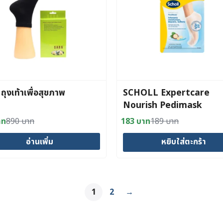
ถุงเท้าเพื่อสุขภาพ
SCHOLL Expertcare
Nourish Pedimask
Macadamia Oil
าท
890
บาท
183
บาท
189
บาท
al
nt
Original
Current
price
price
อ่านเพิ่ม
หยิบใส่ตะกร้า
was:
is:
าท.
าท.
189 บาท.
183 บาท.
1
2
→