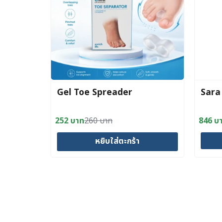
Gel Toe Spreader
Sara 
252
บาท
260
บาท
846
บ
Original
Current
Origin
Curre
price
price
price
price
หยิบใส่ตะกร้า
was:
is:
was:
is:
260 บาท.
252 บาท.
890 บ
846 บ