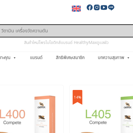
สินค้าใหม่
โพรไบโอติกส์
แบรนด์ HealthyMax
ดูแลผิว
พาะคุณ
แบรนด์
สิทธิพิเศษสมาชิก
บทความสุขภาพ
14%