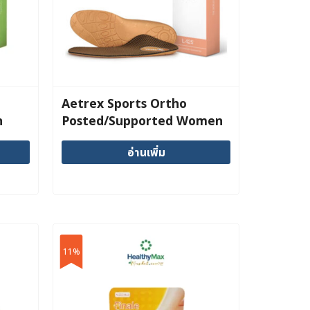
may
be
chosen
on
the
product
Aetrex Sports Ortho
page
n
Posted/Supported Women
อ่านเพิ่ม
11%