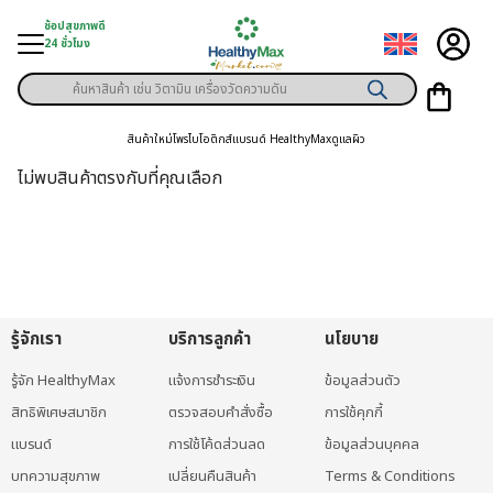
Skip
ช้อปสุขภาพดี
to
24 ชั่วโมง
content
Products
ู่สินค้า
search
สินค้าใหม่
โพรไบโอติกส์
แบรนด์ HealthyMax
ดูแลผิว
า
ไม่พบสินค้าตรงกับที่คุณเลือก
ุขภาพเฉพาะคุณ
์
พิเศษสมาชิก
รู้จักเรา
บริการลูกค้า
นโยบาย
ามสุขภาพ
รู้จัก HealthyMax
แจ้งการชำระเงิน
ข้อมูลส่วนตัว
ลูกค้า
สิทธิพิเศษสมาชิก
ตรวจสอบคำสั่งซื้อ
การใช้คุกกี้
าย
แบรนด์
การใช้โค้ดส่วนลด
ข้อมูลส่วนบุคคล
บทความสุขภาพ
เปลี่ยนคืนสินค้า
Terms & Conditions