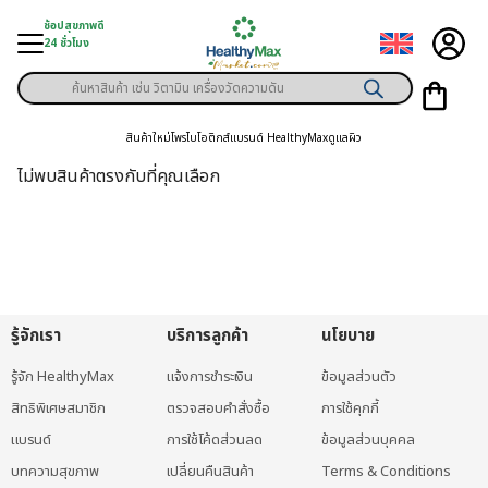
Skip
ช้อปสุขภาพดี
to
24 ชั่วโมง
content
Products
ู่สินค้า
search
สินค้าใหม่
โพรไบโอติกส์
แบรนด์ HealthyMax
ดูแลผิว
า
ไม่พบสินค้าตรงกับที่คุณเลือก
ุขภาพเฉพาะคุณ
์
พิเศษสมาชิก
รู้จักเรา
บริการลูกค้า
นโยบาย
ามสุขภาพ
รู้จัก HealthyMax
แจ้งการชำระเงิน
ข้อมูลส่วนตัว
ลูกค้า
สิทธิพิเศษสมาชิก
ตรวจสอบคำสั่งซื้อ
การใช้คุกกี้
าย
แบรนด์
การใช้โค้ดส่วนลด
ข้อมูลส่วนบุคคล
บทความสุขภาพ
เปลี่ยนคืนสินค้า
Terms & Conditions