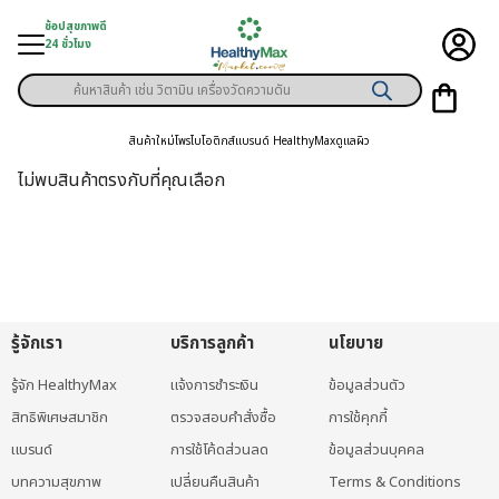
Skip
ช้อปสุขภาพดี
to
24 ชั่วโมง
content
Products
ู่สินค้า
search
สินค้าใหม่
โพรไบโอติกส์
แบรนด์ HealthyMax
ดูแลผิว
า
ไม่พบสินค้าตรงกับที่คุณเลือก
ุขภาพเฉพาะคุณ
์
พิเศษสมาชิก
รู้จักเรา
บริการลูกค้า
นโยบาย
ามสุขภาพ
รู้จัก HealthyMax
แจ้งการชำระเงิน
ข้อมูลส่วนตัว
ลูกค้า
สิทธิพิเศษสมาชิก
ตรวจสอบคำสั่งซื้อ
การใช้คุกกี้
าย
แบรนด์
การใช้โค้ดส่วนลด
ข้อมูลส่วนบุคคล
บทความสุขภาพ
เปลี่ยนคืนสินค้า
Terms & Conditions