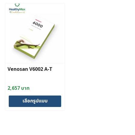
product
product
has
has
multiple
multiple
variants.
variants.
The
The
options
options
may
may
be
be
chosen
chosen
Venosan V6002 A-T
on
on
the
the
product
product
2,657
บาท
page
page
เลือกรูปแบบ
This
product
has