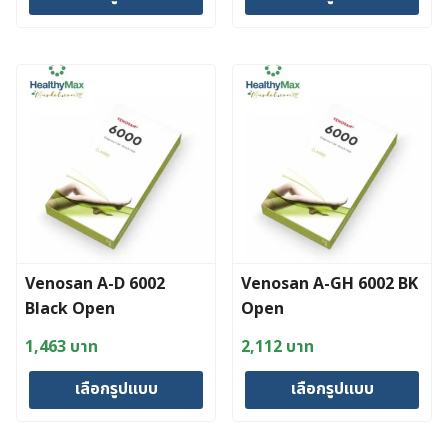
This
This
product
product
has
has
multiple
multiple
variants.
variants.
The
The
options
options
may
may
be
be
chosen
chosen
Venosan A-D 6002
Venosan A-GH 6002 BK
on
on
Black Open
Open
the
the
product
product
1,463
บาท
2,112
บาท
page
page
เลือกรูปแบบ
เลือกรูปแบบ
This
This