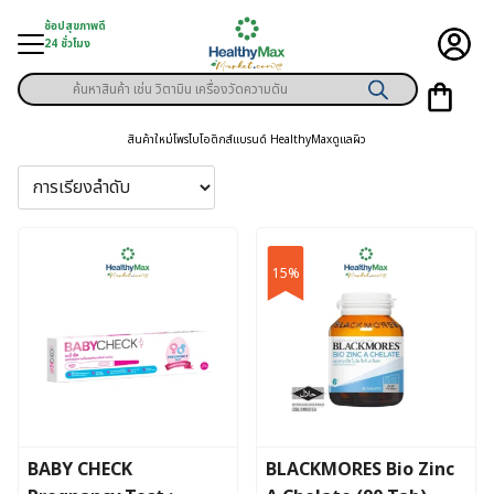
Skip
ช้อปสุขภาพดี
to
24 ชั่วโมง
content
Products
ู่สินค้า
search
สินค้าใหม่
โพรไบโอติกส์
แบรนด์ HealthyMax
ดูแลผิว
า
ุขภาพเฉพาะคุณ
์
15%
พิเศษสมาชิก
ามสุขภาพ
ลูกค้า
าย
BABY CHECK
BLACKMORES Bio Zinc