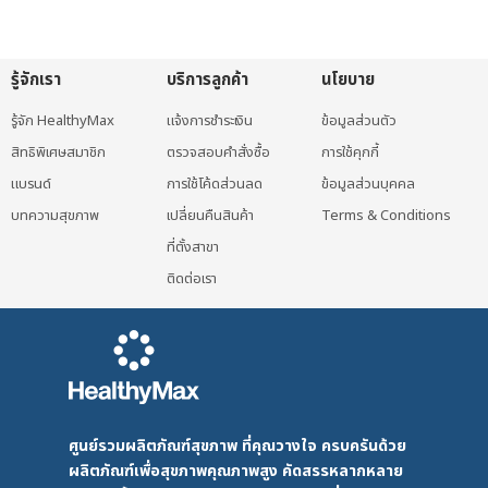
multiple
variants.
The
รู้จักเรา
บริการลูกค้า
นโยบาย
options
may
รู้จัก HealthyMax
แจ้งการชำระเงิน
ข้อมูลส่วนตัว
be
สิทธิพิเศษสมาชิก
ตรวจสอบคำสั่งซื้อ
การใช้คุกกี้
chosen
แบรนด์
การใช้โค้ดส่วนลด
ข้อมูลส่วนบุคคล
on
บทความสุขภาพ
เปลี่ยนคืนสินค้า
Terms & Conditions
the
ที่ตั้งสาขา
product
page
ติดต่อเรา
ศูนย์รวมผลิตภัณฑ์สุขภาพ ที่คุณวางใจ ครบครันด้วย
ผลิตภัณฑ์เพื่อสุขภาพคุณภาพสูง คัดสรรหลากหลาย